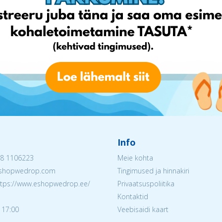
Info
8 1106223
Meie kohta
@eshopwedrop.com
Tingimused ja hinnakiri
ttps://www.eshopwedrop.ee/
Privaatsuspoliitika
Kontaktid
 17:00
Veebisaidi kaart