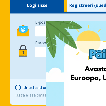
Logi sisse
Registreeri (uue
E-post:
Parool:
Unustasid oma salasõna?
Kui sa ei saa oma kontole logida, siis kasuta palun paro