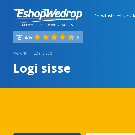
Soovitusi veebis ost
4.6
Avaleht
Logi sisse
Logi sisse