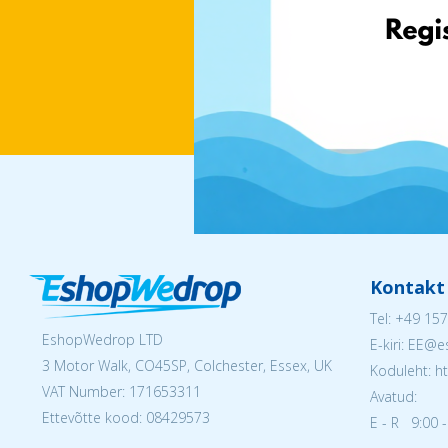
Kontakt
Tel:
+49 157
EshopWedrop LTD
E-kiri: EE
3 Motor Walk, CO45SP, Colchester, Essex, UK
Koduleht: h
VAT Number: 171653311
Avatud:
Ettevõtte kood: 08429573
E - R 9:00 -