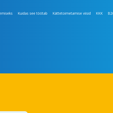
lemiseks
Kuidas see töötab
Kättetoimetamise viisid
KKK
B2