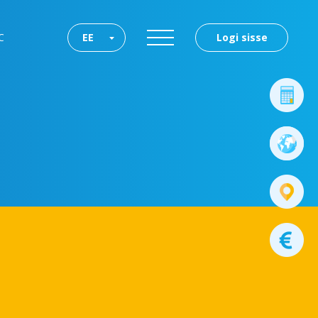
C
EE
Logi sisse