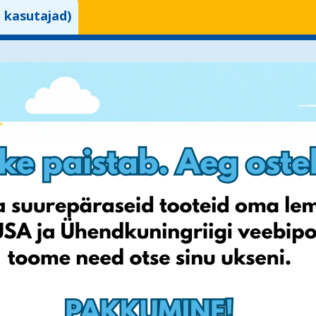
d kasutajad)
oli muutmise valikut.