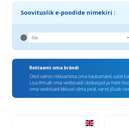
Soovituslik e-poodide nimekiri :
Reklaami oma brändi
Oled valmis reklaamima oma kaubamärki uutel tu
Lisa lihtsalt oma veebisaidi üksikasjad ja meie h
oma veebisaidi liiklusel silma peal, varsti jõuab s