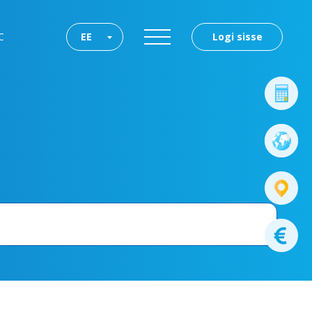
C
EE
Logi sisse