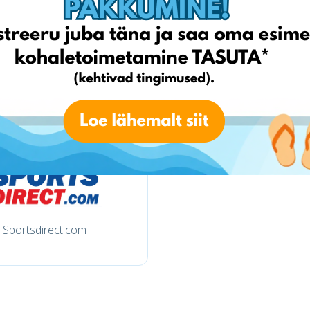
tkmaxx.com
asos.com
Sportsdirect.com