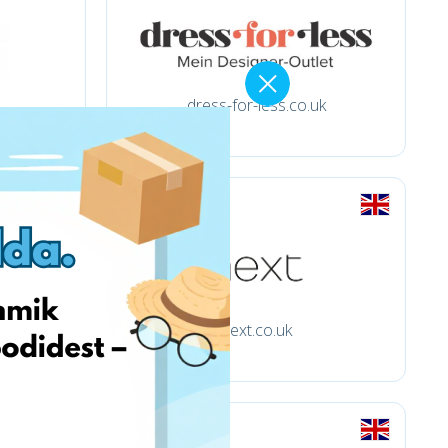
dress-for-less.co.uk
next.co.uk