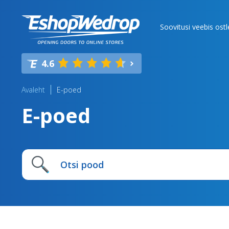
Soovitusi veebis ost
4.6
Avaleht
E-poed
E-poed