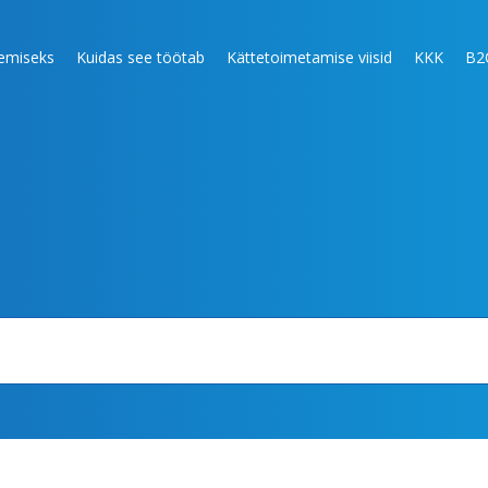
lemiseks
Kuidas see töötab
Kättetoimetamise viisid
KKK
B2