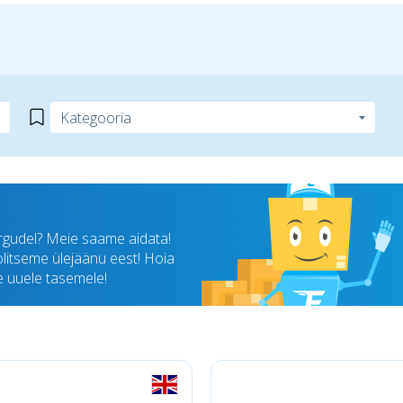
rgudel? Meie saame aidata!
oolitseme ülejäänu eest! Hoia
ee uuele tasemele!