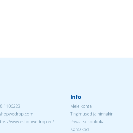
Info
8 1106223
Meie kohta
@eshopwedrop.com
Tingimused ja hinnakiri
ttps://www.eshopwedrop.ee/
Privaatsuspoliitika
Kontaktid