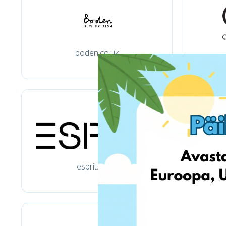
boden.co.uk
esprit.co.uk