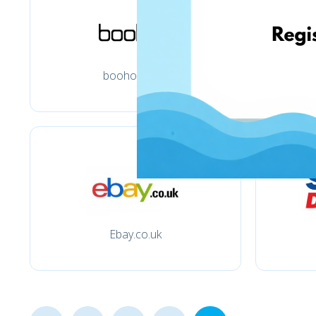
boohoo.com
Ebay.co.uk