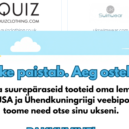
quizclothing.co.uk
ukswimwear.com
clarks.co.uk
mandmdirect.com