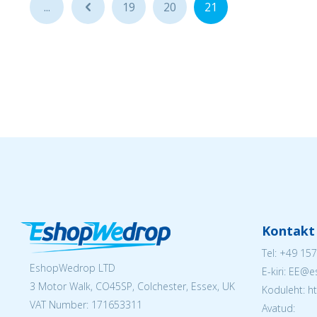
...
...
19
20
21
Kontakt
Tel:
+49 157
EshopWedrop LTD
E-kiri: EE
3 Motor Walk, CO45SP, Colchester, Essex, UK
Koduleht: h
VAT Number: 171653311
Avatud: