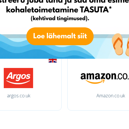
tchibo.de
amazon.de
argos.co.uk
Amazon.co.uk