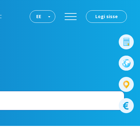
C
EE
Logi sisse