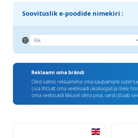
Soovituslik e-poodide nimekiri :
Reklaami oma brändi
Oled valmis reklaamima oma kaubamärki uutel tu
Lisa lihtsalt oma veebisaidi üksikasjad ja meie h
oma veebisaidi liiklusel silma peal, varsti jõuab s