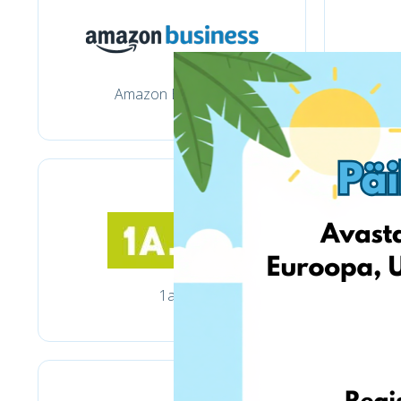
Amazon Business
1a.lt