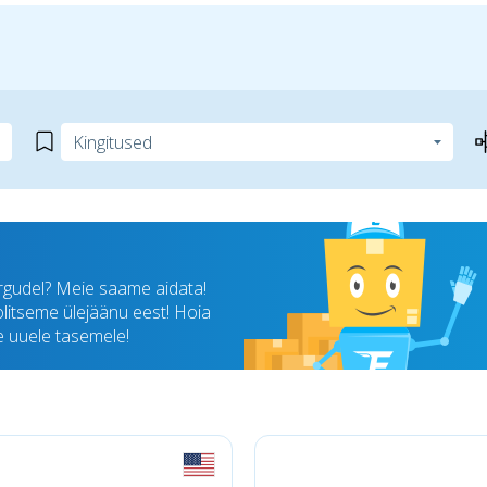
rgudel? Meie saame aidata!
oolitseme ülejäänu eest! Hoia
ee uuele tasemele!