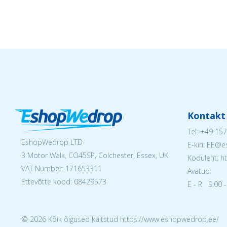
Kontakt
Tel:
+49 157
EshopWedrop LTD
E-kiri: EE
3 Motor Walk, CO45SP, Colchester, Essex, UK
Koduleht: h
VAT Number: 171653311
Avatud:
Ettevõtte kood: 08429573
E - R 9:00 -
© 2026 Kõik õigused kaitstud https://www.eshopwedrop.ee/