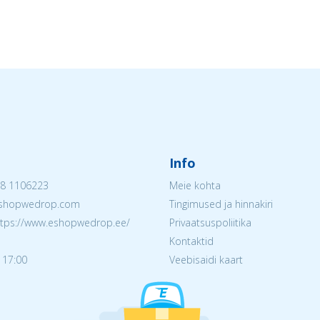
Info
8 1106223
Meie kohta
@eshopwedrop.com
Tingimused ja hinnakiri
ttps://www.eshopwedrop.ee/
Privaatsuspoliitika
Kontaktid
 17:00
Veebisaidi kaart