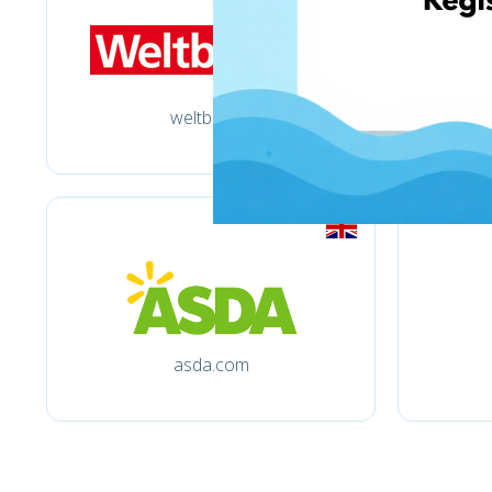
weltbild.de
asda.com