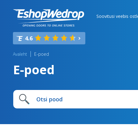
Soovitusi veebis ost
4.6
Avaleht
E-poed
E-poed