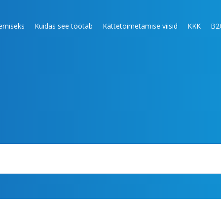
lemiseks
Kuidas see töötab
Kättetoimetamise viisid
KKK
B2