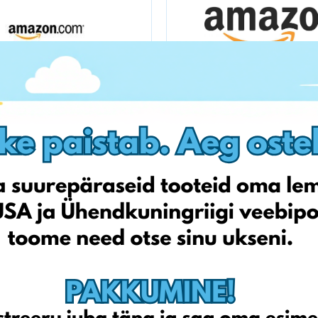
Amazon.com
amazon.fr
Allegro.pl
qvc.it