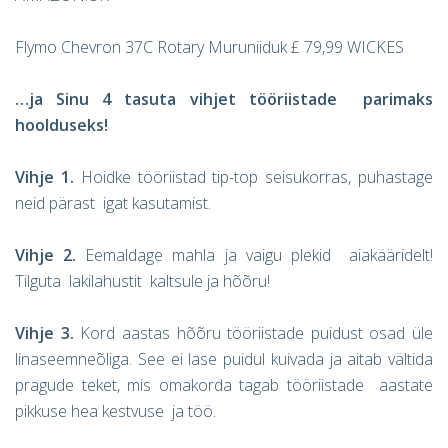
Flymo Chevron 37C Rotary Muruniiduk £ 79,99 WICKES
…ja Sinu 4 tasuta vihjet tööriistade parimaks
hoolduseks!
Vihje 1.
Hoidke tööriistad tip-top seisukorras, puhastage
neid pärast igat kasutamist.
Vihje 2.
Eemaldage mahla ja vaigu plekid aiakääridelt!
Tilguta lakilahustit kaltsule ja hõõru!
Vihje 3.
Kord aastas hõõru tööriistade puidust osad üle
linaseemneõliga. See ei lase puidul kuivada ja aitab vältida
pragude teket, mis omakorda tagab tööriistade aastate
pikkuse hea kestvuse ja töö.