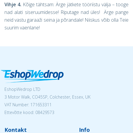
Vihje 4.
Kõige tähtsam: Ärge jätkete tööriistu välja – tooge
nad alati siseruumidesse! Riputage nad üles! Ärge pange
neid vastu garaaži seina ja põrandale! Niiskus võib olla Teie
suurim vaenlane!
EshopWedrop LTD
3 Motor Walk, CO45SP, Colchester, Essex, UK
VAT Number: 171653311
Ettevõtte kood: 08429573
Kontakt
Info