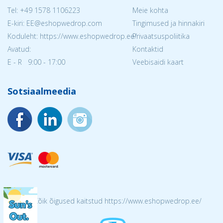
Tel:
+49 1578 1106223
Meie kohta
E-kiri: EE@eshopwedrop.com
Tingimused ja hinnakiri
Koduleht: https://www.eshopwedrop.ee/
Privaatsuspoliitika
Avatud:
Kontaktid
E - R 9:00 - 17:00
Veebisaidi kaart
Sotsiaalmeedia
© 2026 Kõik õigused kaitstud https://www.eshopwedrop.ee/