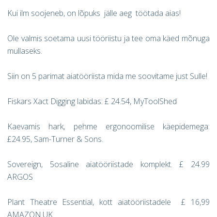
Kui ilm soojeneb, on lõpuks jälle aeg töötada aias!
Ole valmis soetama uusi tööriistu ja tee oma käed mõnuga
mullaseks.
Siin on 5 parimat aiatööriista mida me soovitame just Sulle!
Fiskars Xact Digging labidas: £ 24.54, MyToolShed
Kaevamis hark, pehme ergonoomilise käepidemega:
£24.95, Sam-Turner & Sons.
Sovereign, 5osaline aiatööriistade komplekt. £ 24.99
ARGOS
Plant Theatre Essential, kott aiatööriistadele £ 16,99
AMAZON.UK