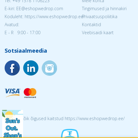
Tel:
+49 1578 1106223
Meie kohta
E-kiri: EE@eshopwedrop.com
Tingimused ja hinnakiri
Koduleht: https://www.eshopwedrop.ee/
Privaatsuspoliitika
Avatud:
Kontaktid
E - R 9:00 - 17:00
Veebisaidi kaart
Sotsiaalmeedia
© 2026 Kõik õigused kaitstud https://www.eshopwedrop.ee/