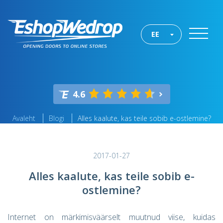
EE
4.6
Avaleht
Blogi
Alles kaalute, kas teile sobib e-ostlemine?
2017-01-27
Alles kaalute, kas teile sobib e-
ostlemine?
Internet on märkimisväärselt muutnud viise, kuidas