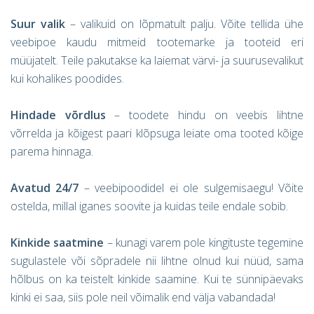
Suur valik
– valikuid on lõpmatult palju. Võite tellida ühe
veebipoe kaudu mitmeid tootemarke ja tooteid eri
müüjatelt. Teile pakutakse ka laiemat värvi- ja suurusevalikut
kui kohalikes poodides.
Hindade võrdlus
– toodete hindu on veebis lihtne
võrrelda ja kõigest paari klõpsuga leiate oma tooted kõige
parema hinnaga.
Avatud 24/7
– veebipoodidel ei ole sulgemisaegu! Võite
ostelda, millal iganes soovite ja kuidas teile endale sobib.
Kinkide saatmine
– kunagi varem pole kingituste tegemine
sugulastele või sõpradele nii lihtne olnud kui nüüd, sama
hõlbus on ka teistelt kinkide saamine. Kui te sünnipäevaks
kinki ei saa, siis pole neil võimalik end välja vabandada!