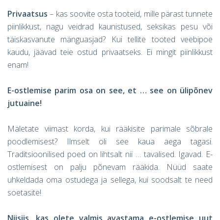
Privaatsus
– kas soovite osta tooteid, mille pärast tunnete
piinlikkust, nagu veidrad kaunistused, seksikas pesu või
täiskasvanute mänguasjad? Kui tellite tooted veebipoe
kaudu, jäävad teie ostud privaatseks. Ei mingit piinlikkust
enam!
E-ostlemise parim osa on see, et … see on ülipõnev
jutuaine!
Mäletate viimast korda, kui rääkisite parimale sõbrale
poodlemisest? Ilmselt oli see kaua aega tagasi.
Traditsioonilised poed on lihtsalt nii … tavalised. Igavad. E-
ostlemisest on palju põnevam rääkida. Nüüd saate
uhkeldada oma ostudega ja sellega, kui soodsalt te need
soetasite!
Niisiis, kas olete valmis avastama e-ostlemise uut