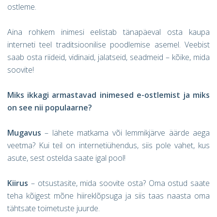
ostleme.
Aina rohkem inimesi eelistab tänapäeval osta kaupa
interneti teel traditsioonilise poodlemise asemel. Veebist
saab osta riideid, vidinaid, jalatseid, seadmeid – kõike, mida
soovite!
Miks ikkagi armastavad inimesed e-ostlemist ja miks
on see nii populaarne?
Mugavus
– lähete matkama või lemmikjärve äärde aega
veetma? Kui teil on internetiühendus, siis pole vahet, kus
asute, sest ostelda saate igal pool!
Kiirus
– otsustasite, mida soovite osta? Oma ostud saate
teha kõigest mõne hiireklõpsuga ja siis taas naasta oma
tähtsate toimetuste juurde.