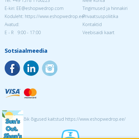
Tel:
+49 1578 1106223
Meie kohta
E-kiri: EE@eshopwedrop.com
Tingimused ja hinnakiri
Koduleht: https://www.eshopwedrop.ee/
Privaatsuspoliitika
Avatud:
Kontaktid
E - R 9:00 - 17:00
Veebisaidi kaart
Sotsiaalmeedia
© 2026 Kõik õigused kaitstud https://www.eshopwedrop.ee/