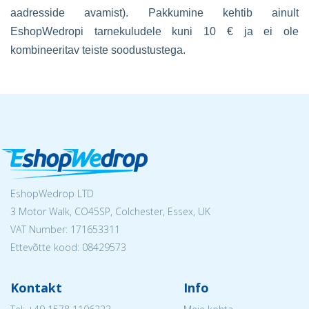
aadresside avamist). Pakkumine kehtib ainult
EshopWedropi tarnekuludele kuni 10 € ja ei ole
kombineeritav teiste soodustustega.
EshopWedrop LTD
3 Motor Walk, CO45SP, Colchester, Essex, UK
VAT Number: 171653311
Ettevõtte kood: 08429573
Kontakt
Info