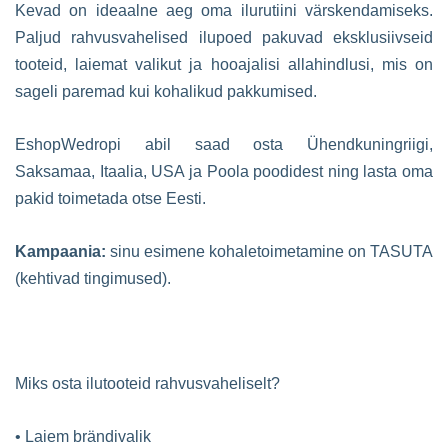
Kevad on ideaalne aeg oma ilurutiini värskendamiseks.
Paljud rahvusvahelised ilupoed pakuvad eksklusiivseid
tooteid, laiemat valikut ja hooajalisi allahindlusi, mis on
sageli paremad kui kohalikud pakkumised.
EshopWedropi abil saad osta Ühendkuningriigi,
Saksamaa, Itaalia, USA ja Poola poodidest ning lasta oma
pakid toimetada otse Eesti.
Kampaania:
sinu esimene kohaletoimetamine on TASUTA
(kehtivad tingimused).
Miks osta ilutooteid rahvusvaheliselt?
• Laiem brändivalik