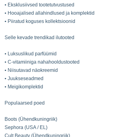
• Eksklusiivsed tootetutvustused
• Hooajalised allahindlused ja komplektid
• Piiratud koguses kollektsioonid
Selle kevade trendikad ilutooted
• Luksuslikud parfüümid
• C-vitamiiniga nahahooldustooted
• Niisutavad näokreemid
• Juukseseadmed
• Meigikomplektid
Populaarsed poed
Boots (Ühendkuningriik)
Sephora (USA / EL)
Cult Beauty (Ühendkuningriik)