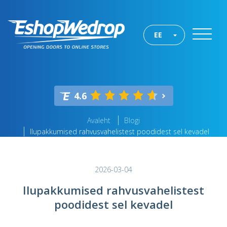
EE
4.6
Avaleht
Blogi
Ilupakkumised rahvusvahelistest poodidest sel kevadel
2026-03-04
Ilupakkumised rahvusvahelistest
poodidest sel kevadel