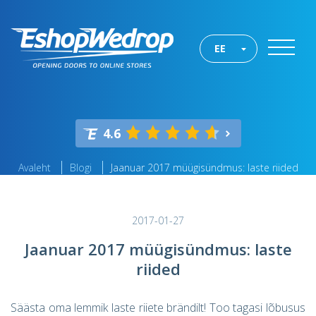
EE
4.6
Avaleht
Blogi
Jaanuar 2017 müügisündmus: laste riided
2017-01-27
Jaanuar 2017 müügisündmus: laste
riided
Säästa oma lemmik laste riiete brändilt! Too tagasi lõbusus