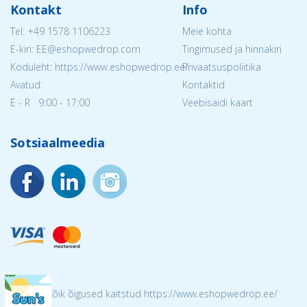
Kontakt
Info
Tel:
+49 1578 1106223
Meie kohta
E-kiri: EE@eshopwedrop.com
Tingimused ja hinnakiri
Koduleht: https://www.eshopwedrop.ee/
Privaatsuspoliitika
Avatud:
Kontaktid
E - R 9:00 - 17:00
Veebisaidi kaart
Sotsiaalmeedia
© 2026 Kõik õigused kaitstud https://www.eshopwedrop.ee/