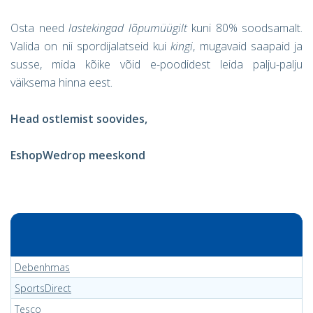
Osta need
lastekingad
lõpumüügilt
kuni 80% soodsamalt.
Valida on nii spordijalatseid kui
kingi
, mugavaid saapaid ja
susse, mida kõike võid e-poodidest leida palju-palju
väiksema hinna eest.
Head ostlemist soovides,
EshopWedrop meeskond
Debenhmas
SportsDirect
Tesco