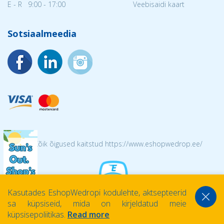
E - R 9:00 - 17:00
Veebisaidi kaart
Sotsiaalmeedia
© 2026 Kõik õigused kaitstud https://www.eshopwedrop.ee/
Kasutades EshopWedropi kodulehte, aktsepteerid
sa küpsiseid, mida on kirjeldatud meie
küpsisepoliitikas.
Read more