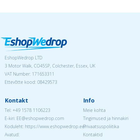
EshopWedrop LTD
3 Motor Walk, CO45SP, Colchester, Essex, UK
VAT Number: 171653311
Ettevõtte kood: 08429573
Kontakt
Info
Tel:
+49 1578 1106223
Meie kohta
E-kiri: EE@eshopwedrop.com
Tingimused ja hinnakiri
Koduleht: https://www.eshopwedrop.ee/
Privaatsuspoliitika
Avatud:
Kontaktid