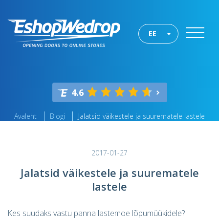
EE
4.6
Avaleht
Blogi
Jalatsid väikestele ja suurematele lastele
2017-01-27
Jalatsid väikestele ja suurematele
lastele
Kes suudaks vastu panna lastemoe lõpumüükidele?