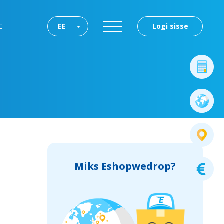
C
EE
Logi sisse
Miks Eshopwedrop?