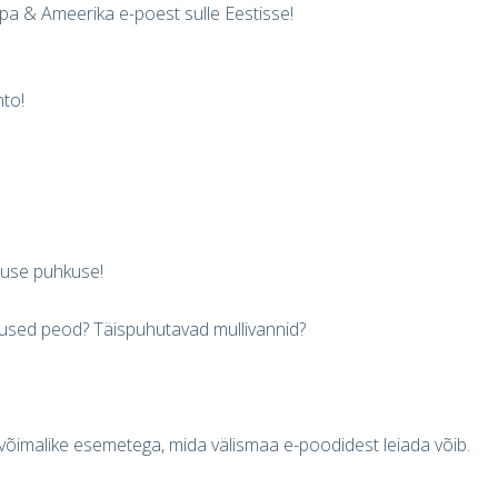
pa & Ameerika e-poest sulle Eestisse!
nto!
duse puhkuse!
dused peod? Täispuhutavad mullivannid?
õimalike esemetega, mida välismaa e-poodidest leiada võib.