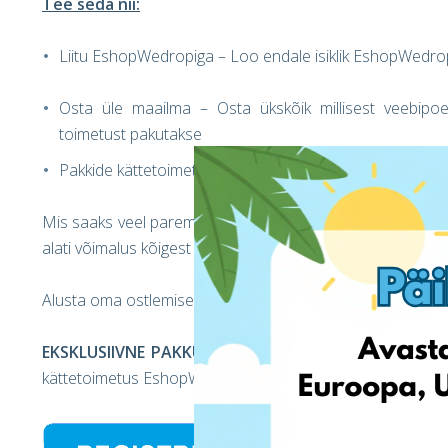
Tee seda nii:
Liitu EshopWedropiga – Loo endale isiklik EshopWedro
Osta üle maailma – Osta ükskõik millisest veebipo
toimetust pakutakse
Pakkide kättetoimetus - EshopWedrop toimetab sinu pak
Mis saaks veel parem olla? Noh, näiteks saad sa veelgi en
alati võimalus kõigest ülevaadet omada oma kontol!
Alusta oma ostlemise teekonda juba täna!
E
KSKLUSIIVNE PAKKUMINE
– Kui sa veel ei ole seda te
kättetoimetus EshopWedropiga TASUTA* ( kohalduvad tin