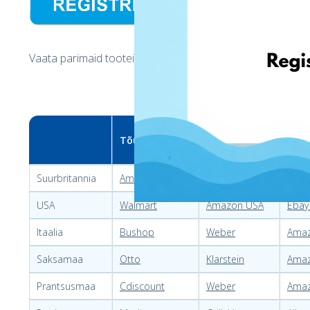
Vaata parimaid tooteid suurepäraseks suviseks koduseks
Tõukerattad
Grillid
Täis
Suurbritannia
Amazon UK
Argos
Wayfa
USA
Walmart
Amazon USA
Ebay
Itaalia
Bushop
Weber
Amaz
Saksamaa
Otto
Klarstein
Ama
Prantsusmaa
Cdiscount
Weber
Amaz