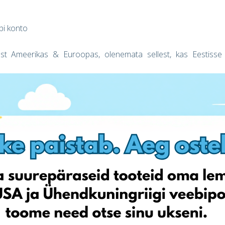
pi konto
est Ameerikas & Euroopas, olenemata sellest, kas Eestisse
id Eestisse hinnaga alates 5.99€!
am kokku hoida, kui tellid oma pakid Eesti poole koos ja sul on
inud, siis miks mitte reigistreerida täna ja saada oma esimene
gimused ) .