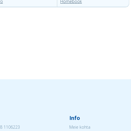
ro
Homebook
Info
8 1106223
Meie kohta