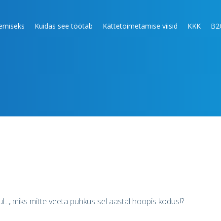
lemiseks
Kuidas see töötab
Kättetoimetamise viisid
KKK
B2
ul..., miks mitte veeta puhkus sel aastal hoopis kodus!?