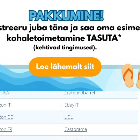
 puhkuseks:
puhutavad mullivannid
Õuemööbel ja muu varustus
ir
George
 USA
Crateandbarrel
on IT
Ebay IT
zon DE
LIDL
on FR
Castorama