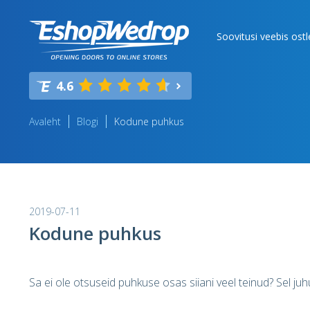
Soovitusi veebis ost
4.6
Avaleht
Blogi
Kodune puhkus
2019-07-11
Kodune puhkus
Sa ei ole otsuseid puhkuse osas siiani veel teinud? Sel juh