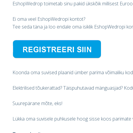
EshopWedrop toimetab sinu pakid ükskõik millisest Euroo
Ei oma veel EshopWedropi kontot?
Tee seda täna ja loo endale oma isiklik EshopWedropi ko
Koonda oma suvised plaanid ümber parima võimaliku ko
Elektrilised tõukerattad? Täispuhutavad mänguasjad? Ko
Suurepärane mõte, eks!
Lükka oma suvisele puhkusele hoog sisse koos parimate v