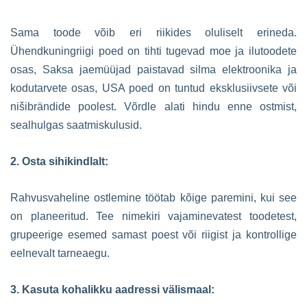
Sama toode võib eri riikides oluliselt erineda.
Ühendkuningriigi poed on tihti tugevad moe ja ilutoodete
osas, Saksa jaemüüjad paistavad silma elektroonika ja
kodutarvete osas, USA poed on tuntud eksklusiivsete või
nišibrändide poolest. Võrdle alati hindu enne ostmist,
sealhulgas saatmiskulusid.
2. Osta sihikindlalt:
Rahvusvaheline ostlemine töötab kõige paremini, kui see
on planeeritud. Tee nimekiri vajaminevatest toodetest,
grupeerige esemed samast poest või riigist ja kontrollige
eelnevalt tarneaegu.
3. Kasuta kohalikku aadressi välismaal: