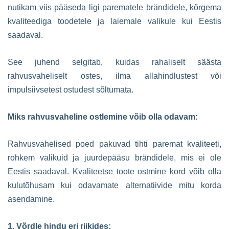
nutikam viis pääseda ligi parematele brändidele, kõrgema
kvaliteediga toodetele ja laiemale valikule kui Eestis
saadaval.
See juhend selgitab, kuidas rahaliselt säästa
rahvusvaheliselt ostes, ilma allahindlustest või
impulsiivsetest ostudest sõltumata.
Miks rahvusvaheline ostlemine võib olla odavam:
Rahvusvahelised poed pakuvad tihti paremat kvaliteeti,
rohkem valikuid ja juurdepääsu brändidele, mis ei ole
Eestis saadaval. Kvaliteetse toote ostmine kord võib olla
kulutõhusam kui odavamate alternatiivide mitu korda
asendamine.
1. Võrdle hindu eri riikides: