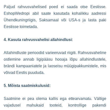
Paljud rahvusvahelised poed ei saada otse Eestisse.
EshopWedropi abil saate kasutada kohalikku aadressi
Ühendkuningriigis, Saksamaal või USA-s ja lasta paki
Eestisse toimetada.
4. Kasuta rahvusvahelisi allahindlusi:
Allahindluste perioodid varieeruvad riigiti. Rahvusvaheline
ostlemine annab ligipääsu hooaja lõpu allahindlustele,
brändi kampaaniatele ja laoseisu müügipakkumistele, mis
võivad Eestis puududa.
5. Mõista saatmiskulusid:
Saatmine ei pea olema kallis ega ettearvamatu. Vältige
vajadusel mahukaid tooteid, kontrollige pakendi