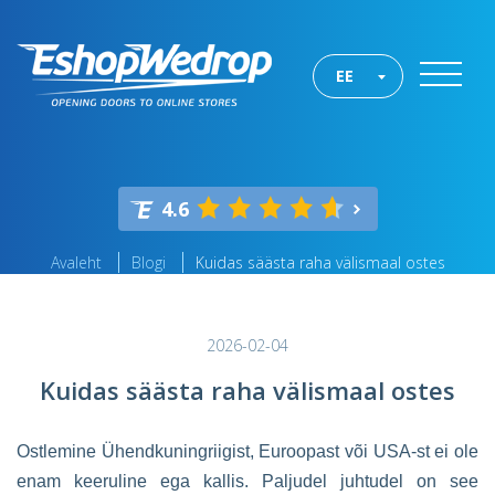
EE
4.6
Avaleht
Blogi
Kuidas säästa raha välismaal ostes
2026-02-04
Kuidas säästa raha välismaal ostes
Ostlemine Ühendkuningriigist, Euroopast või USA-st ei ole
enam keeruline ega kallis. Paljudel juhtudel on see