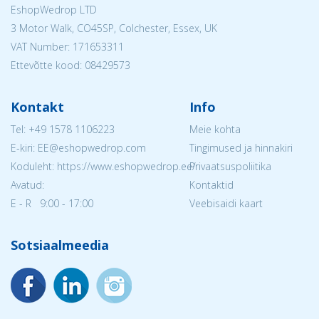
EshopWedrop LTD
3 Motor Walk, CO45SP, Colchester, Essex, UK
VAT Number: 171653311
Ettevõtte kood: 08429573
Kontakt
Info
Tel:
+49 1578 1106223
Meie kohta
E-kiri: EE@eshopwedrop.com
Tingimused ja hinnakiri
Koduleht: https://www.eshopwedrop.ee/
Privaatsuspoliitika
Avatud:
Kontaktid
E - R 9:00 - 17:00
Veebisaidi kaart
Sotsiaalmeedia