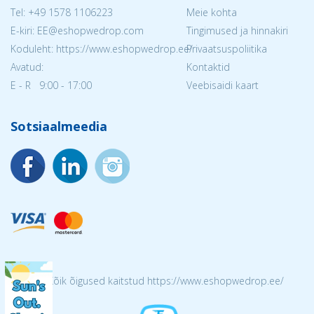
Tel:
+49 1578 1106223
Meie kohta
E-kiri: EE@eshopwedrop.com
Tingimused ja hinnakiri
Koduleht: https://www.eshopwedrop.ee/
Privaatsuspoliitika
Avatud:
Kontaktid
E - R 9:00 - 17:00
Veebisaidi kaart
Sotsiaalmeedia
© 2026 Kõik õigused kaitstud https://www.eshopwedrop.ee/