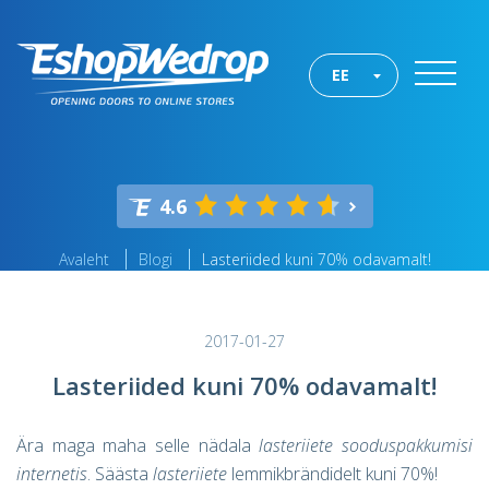
EE
4.6
Avaleht
Blogi
Lasteriided kuni 70% odavamalt!
2017-01-27
Lasteriided kuni 70% odavamalt!
Ära maga maha selle nädala
lasteriiete sooduspakkumisi
internetis
. Säästa
lasteriiete
lemmikbrändidelt kuni 70%!