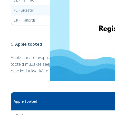
DE -
Fahrrad
PL -
Bikester
UK -
Halfords
Apple
tooted
Apple annab tavapäraselt just septembris teada oma uut
tooteid müüakse seejärel odavamate hindadega. See tähend
otse koduuksel kätte - koos EshopWedropiga! Liiga hea, et
Apple tooted