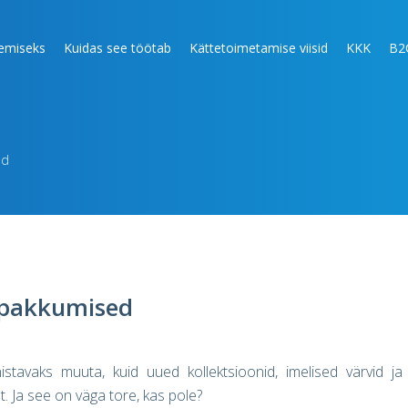
lemiseks
Kuidas see töötab
Kättetoimetamise viisid
KKK
B2
ed
 pakkumised
istavaks muuta, kuid uued kollektsioonid, imelised värvid ja
. Ja see on väga tore, kas pole?