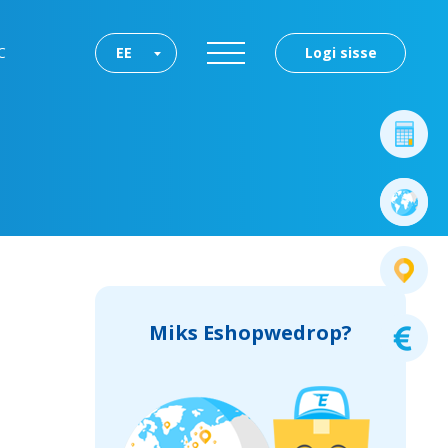
C
EE
Logi sisse
Miks Eshopwedrop?