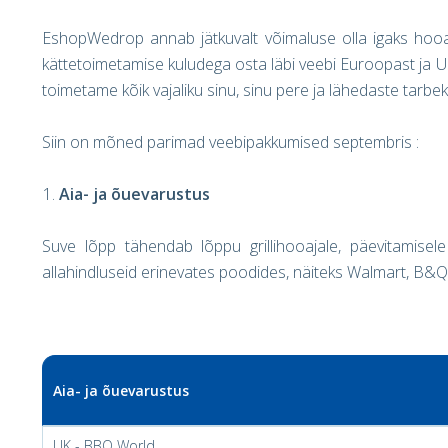
EshopWedrop annab jätkuvalt võimaluse olla igaks hooajak
kättetoimetamise kuludega osta läbi veebi Euroopast ja U
toimetame kõik vajaliku sinu, sinu pere ja lähedaste tarbek
Siin on mõned parimad veebipakkumised septembris :
Aia- ja õuevarustus
Suve lõpp tähendab lõppu grillihooajale, päevitamise
allahindluseid erinevates poodides, näiteks Walmart, B&Q,
Aia- ja õuevarustus
UK -
BBQ World