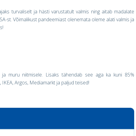
s turvaliselt ja hästi varustatult valmis ning aitab madalate
SA-st. Võimalikust pandeemiast olenemata oleme alati valmis ja
s!
le ja muru niitmisele. Lisaks tähendab see aga ka kuni 85%
 IKEA, Argos, Mediamarkt ja paljud teised!