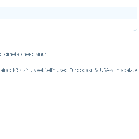
 toimetab need sinuni!
itab kõik sinu veebitellimused Euroopast & USA-st madalate