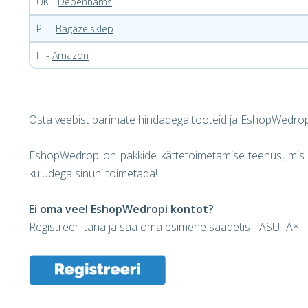
UK -
Debenhams
PL -
Bagaze.sklep
IT -
Amazon
Osta veebist parimate hindadega tooteid ja EshopWedrop
EshopWedrop on pakkide kättetoimetamise teenus, mis a
kuludega sinuni toimetada!
Ei oma veel EshopWedropi kontot?
Registreeri täna ja saa oma esimene saadetis TASUTA*