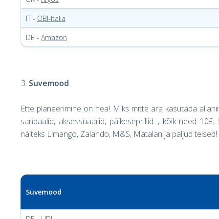
IT -
OBI-Italia
DE -
Amazon
Su
vemood
Ette planeerimine on hea! Miks mitte ära kasutada allahind
sandaalid, aksessuaarid, päikeseprillid..., kõik need 10£,
näiteks Limango, Zalando, M&S, Matalan ja paljud teised!
Suvemood
DE -
LIDL