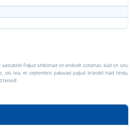
le aastatele! Paljud sihtkohad on endiselt ootamas, kuid on sinu
tte, siis tea, et septembris pakuvad paljud brändid häid hindu,
d teised!