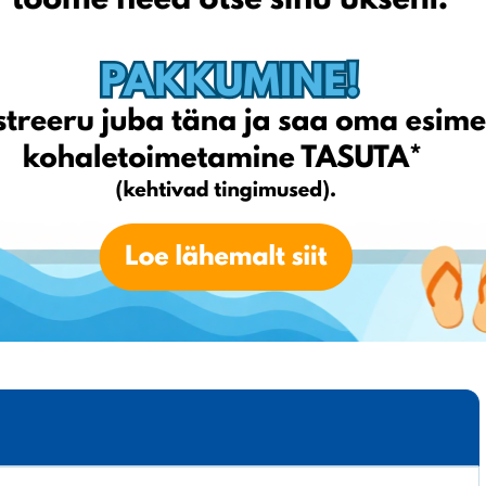
est toodetest, mis tähendab aga, et varasemalt müügil olnud
ab imelisi hindu, võimalust tellida läbi veebi ja saada tooted
 ilma jääda!