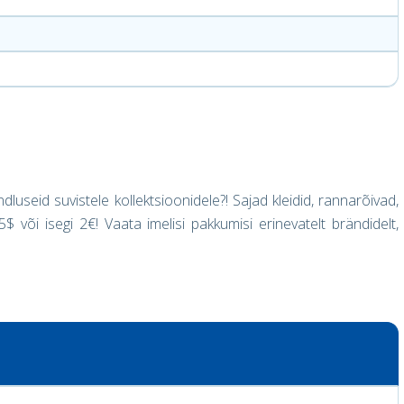
luseid suvistele kollektsioonidele?! Sajad kleidid, rannarõivad,
 5$ või isegi 2€! Vaata imelisi pakkumisi erinevatelt brändidelt,