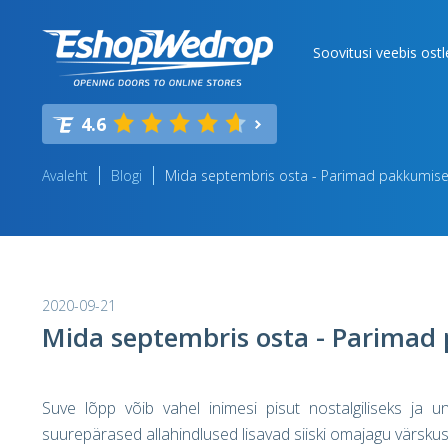
Soovitusi veebis ost
4.6
Avaleht
Blogi
Mida septembris osta - Parimad pakkumis
2020-09-21
Mida septembris osta - Parimad
Suve lõpp võib vahel inimesi pisut nostalgiliseks ja un
suurepärased allahindlused lisavad siiski omajagu värskust