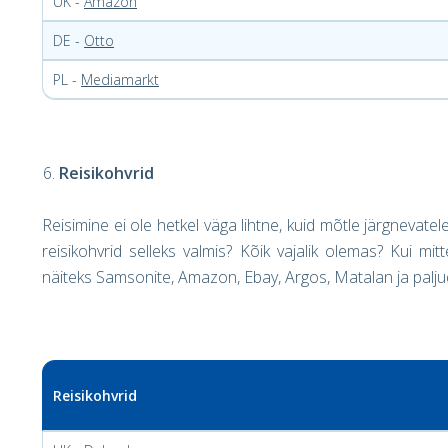
UK -
Amazon
DE -
Otto
PL -
Mediamarkt
Reisikohvrid
Reisimine ei ole hetkel väga lihtne, kuid mõtle järgnevate
reisikohvrid selleks valmis? Kõik vajalik olemas? Kui mi
näiteks Samsonite, Amazon, Ebay, Argos, Matalan ja palju
Reisikohvrid