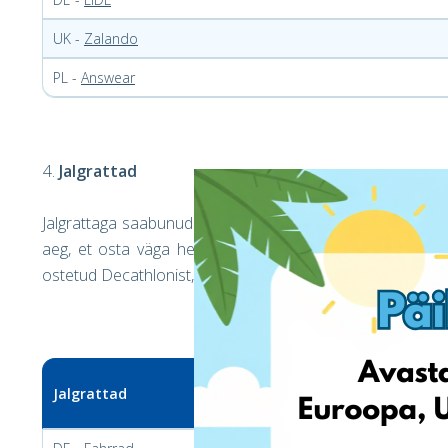
UK -
Zalando
PL -
Answear
Jalgrattad
Jalgrattaga saabunud hooajal sõitmine võib olla küllaltk
aeg, et osta väga hea hinnaga ratas. Ära jää ilma võima
ostetud Decathlonist, Amazonist, JD-st, Halfordsist, Schwin
Jalgrattad