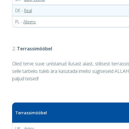
DE -
Real
PL -
Allegro
Terrassimööbel
Oled terve suve unistanud ilusast aiast, stiilsest terrassi
selle tarbeks tuleb ära kasutada imelisi sügiseseid ALL
paljud teised!
Terrassimööbel
UK -
Argos