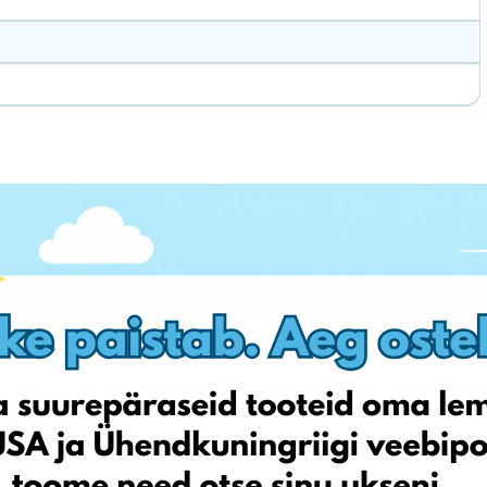
i mudane tegevus, kuid alati tuleb uus suvi! September on parim
lusest, et sõita järgmisel aastal juba uhiuue rattaga, mis on
nist või mujalt!