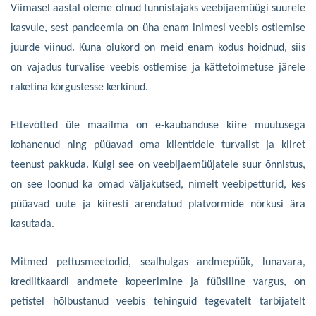
Viimasel aastal oleme olnud tunnistajaks veebijaemüügi suurele
kasvule, sest pandeemia on üha enam inimesi veebis ostlemise
juurde viinud. Kuna olukord on meid enam kodus hoidnud, siis
on vajadus turvalise veebis ostlemise ja kättetoimetuse järele
raketina kõrgustesse kerkinud.
Ettevõtted üle maailma on e-kaubanduse kiire muutusega
kohanenud ning püüavad oma klientidele turvalist ja kiiret
teenust pakkuda. Kuigi see on veebijaemüüjatele suur õnnistus,
on see loonud ka omad väljakutsed, nimelt veebipetturid, kes
püüavad uute ja kiiresti arendatud platvormide nõrkusi ära
kasutada.
Mitmed pettusmeetodid, sealhulgas andmepüük, lunavara,
krediitkaardi andmete kopeerimine ja füüsiline vargus, on
petistel hõlbustanud veebis tehinguid tegevatelt tarbijatelt