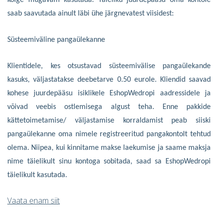
kõige mugavam kasutada. Täieliku juurdepääsu oma kontole
saab saavutada ainult läbi ühe järgnevatest viisidest:
Süsteemiväline pangaülekanne
Klientidele, kes otsustavad süsteemivälise pangaülekande
kasuks, väljastatakse deebetarve 0.50 eurole. Kliendid saavad
kohese juurdepääsu isiklikele EshopWedropi aadressidele ja
võivad veebis ostlemisega algust teha. Enne pakkide
kättetoimetamise/ väljastamise korraldamist peab siiski
pangaülekanne oma nimele registreeritud pangakontolt tehtud
olema. Niipea, kui kinnitame makse laekumise ja saame maksja
nime täielikult sinu kontoga sobitada, saad sa EshopWedropi
täielikult kasutada.
Vaata enam siit