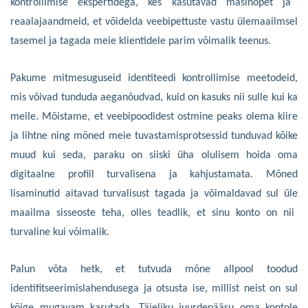
kontrollimise ekspertidega, kes kasutavad masinõpet ja
reaalajaandmeid, et võidelda veebipettuste vastu ülemaailmse
l
tasemel ja
tagada meie klientidele parim võimalik teenus.
Pakume
mitmesuguseid identiteedi kontrollimise meetodeid,
mis võivad tunduda aeganõudvad, kuid
on
kasuks nii
sulle
kui ka
mei
le
. Mõistame, et veebipoodide
st
ostmine peaks olema kiire
ja lihtne ning mõned meie tuvastamisprotsessid tunduvad kõike
muud
kui seda
,
paraku on
siiski
üha
olulisem hoida oma
digitaalne profiil turvalise
na
ja kahjustamata. Mõned
lisaminutid
aitavad turvalisust tagada
ja võimaldavad
sul
üle
maailma sisseoste teha, olles teadlik, et
sinu
konto on nii
turvaline kui võimalik.
Palun võta hetk, et tutvuda mõne allpool toodud
identifitseerimislahendusega ja otsusta ise, millist neist on sul