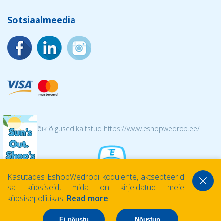
Sotsiaalmeedia
© 2026 Kõik õigused kaitstud https://www.eshopwedrop.ee/
Kasutades EshopWedropi kodulehte, aktsepteerid
sa küpsiseid, mida on kirjeldatud meie
küpsisepoliitikas.
Read more
Ei nõustu
Nõustun