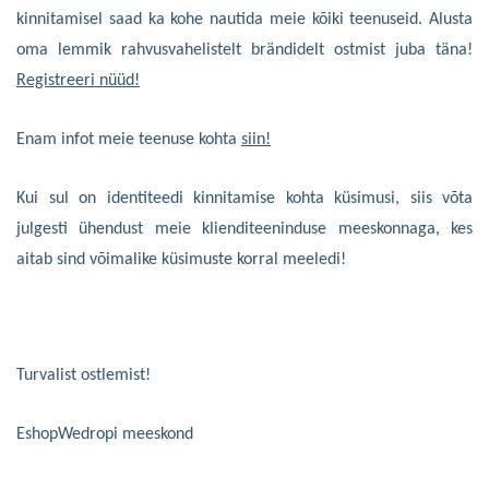
kinnitamisel saa
d ka
kohe nautida meie kõiki teenuseid. Alusta
oma lemmik rahvusvaheliste
lt
brändide
lt ostmist
juba täna!
Registr
eeri nüüd
!
Enam infot meie teenuse kohta
siin
!
Kui
sul
on identiteedi kinnitamise kohta küsimusi,
siis
võt
a
julgesti
ühendust meie kliendit
eeninduse
meeskonnaga, kes
aitab
sind
võimalike küsimuste korral
meeledi
!
Turvalist ostlemist!
EshopWedrop
i meeskond