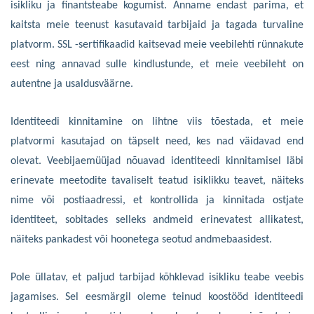
isikliku ja finantsteabe kogumist. Anname endast parima, et
kaitsta meie teenust kasutavaid tarbijaid ja tagada turvaline
platvorm. SSL -sertifikaadid kaitsevad meie veebilehti rünnakute
eest ning annavad sulle kindlustunde, et meie veebileht on
autentne ja usaldusväärne.
Identiteedi kinnitamine on lihtne viis tõestada, et meie
platvormi kasutajad on täpselt need, kes nad väidavad end
olevat. Veebijaemüüjad nõuavad identiteedi kinnitamisel läbi
erinevate meetodite tavaliselt teatud isiklikku teavet, näiteks
nime või postiaadressi, et kontrollida ja kinnitada ostjate
identiteet, sobitades selleks andmeid erinevatest allikatest,
näiteks pankadest või hoonetega seotud andmebaasidest.
Pole üllatav, et paljud tarbijad kõhklevad isikliku teabe veebis
jagamise
s
. Sel eesmärgil oleme teinud koostööd identi
teedi