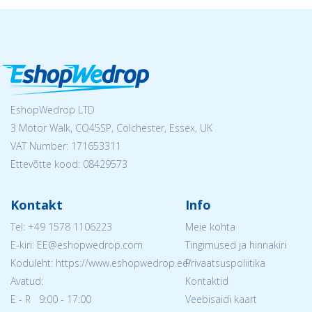
EshopWedrop LTD
3 Motor Walk, CO45SP, Colchester, Essex, UK
VAT Number: 171653311
Ettevõtte kood: 08429573
Kontakt
Info
Tel:
+49 1578 1106223
Meie kohta
E-kiri: EE@eshopwedrop.com
Tingimused ja hinnakiri
Koduleht: https://www.eshopwedrop.ee/
Privaatsuspoliitika
Avatud:
Kontaktid
E - R 9:00 - 17:00
Veebisaidi kaart