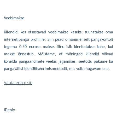
Veebimakse
Kliendid, kes otsustavad veebimakse kasuks, suunatakse oma
internetipanga profiilile. Siin pead omanimeliselt pangakontolt
tegema 0.50 eurose makse. Sinu isik kinnitatakse kohe, kui
makse õnnestub. Mõistame, et mõningad kliendid võivad
kõhelda pangaandmete veebis jagamises, seetõttu pakume ka
pangavälist identifitseerimismeetodit, mis võib mugavam olla.
Vaata enam siit
iDenfy