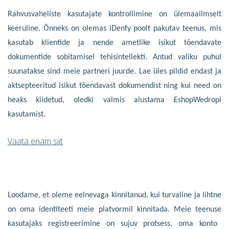
Rahvusvaheliste kasutajate kontrollimine on ülemaailmselt
keeruline. Õnneks on olemas iDenfy poolt pakutav teenus, mis
kasutab klientide ja nende ametlike isikut tõendavate
dokumentide sobitamisel tehisintellekti. Antud valiku puhul
suunatakse sind meie partneri juurde. Lae üles pildid endast ja
aktsepteeritud isikut tõendavast dokumendist ning kui need on
heaks kiidetud, oledki valmis alustama EshopWedropi
kasutamist.
Vaata enam siit
Loodame, et
oleme eelnevaga
kinnitanud, kui turvaline ja lihtne
on
oma
identiteeti meie platvormil k
innitada
. Meie teenuse
kasutajaks
registreer
i
mine on sujuv protsess
,
oma konto