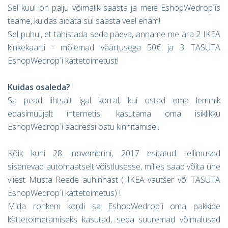
Sel kuul on palju võimalik säästa ja meie EshopWedrop´is
teame, kuidas aidata sul säästa veel enam!
Sel puhul, et tähistada seda päeva, anname me ära 2 IKEA
kinkekaarti - mõlemad väärtusega 50€ ja 3 TASUTA
EshopWedrop´i kättetoimetust!
Kuidas osaleda?
Sa pead lihtsalt igal korral, kui ostad oma lemmik
edasimüüjalt internetis, kasutama oma isiklikku
EshopWedrop´i aadressi ostu kinnitamisel.
Kõik kuni 28. novembrini, 2017 esitatud tellimused
sisenevad automaatselt võistlusesse, milles saab võita ühe
viiest Musta Reede auhinnast ( IKEA vautšer või TASUTA
EshopWedrop´i kättetoimetus) !
Mida rohkem kordi sa EshopWedrop´i oma pakkide
kättetoimetamiseks kasutad, seda suuremad võimalused