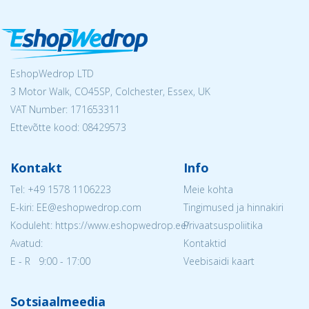
EshopWedrop LTD
3 Motor Walk, CO45SP, Colchester, Essex, UK
VAT Number: 171653311
Ettevõtte kood: 08429573
Kontakt
Info
Tel:
+49 1578 1106223
Meie kohta
E-kiri: EE@eshopwedrop.com
Tingimused ja hinnakiri
Koduleht: https://www.eshopwedrop.ee/
Privaatsuspoliitika
Avatud:
Kontaktid
E - R 9:00 - 17:00
Veebisaidi kaart
Sotsiaalmeedia