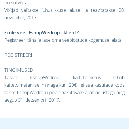
on sul võita!
Võitjad valitakse juhuslikkuse alusel ja teavitatakse 28.
novembril, 2017!
Ei ole veel EshopWedrop
´i klient?
Registreeri täna ja lase oma veebiostude kogemusel alata!
REGISTREERI
TINGIMUSED
Tasuta EshopWedrop´i kättetoimetus kehtib
kättetoimetamisel hinnaga kuni 20€ , ei saa kasutada koos
teiste EshopWedrop´i poolt pakutavate allahindlustega ning
aegub 31. detsembril, 2017.