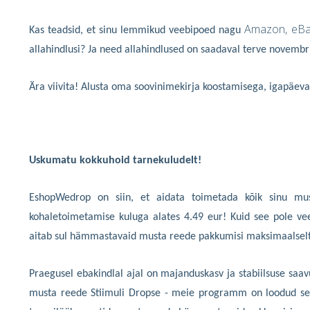
Amazon, eBay
Kas teadsid, et sinu lemmikud veebipoed nagu
allahindlusi? Ja need allahindlused on saadaval terve novembri
Ära viivita! Alusta oma soovinimekirja koostamisega, igapäev
Uskumatu kokkuhoid
tarnekuludelt!
EshopWedrop on siin, et aidata toimetada kõik sinu must
kohaletoimetamise kuluga alates 4.49 eur! Kuid see pole vee
aitab sul hämmastavaid musta reede pakkumisi maksimaalselt
Praegusel ebakindlal ajal on majanduskasv ja stabiilsuse saa
musta reede Stiimuli Dropse - meie programm on loodud selle