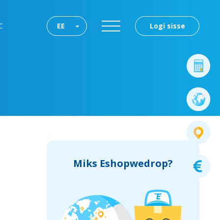
C
EE
Logi sisse
Miks Eshopwedrop?