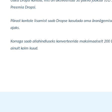
Uued Dropsi kontod, mis on aktiveeritud 30 päeva jooksul (01/
Preemia Dropsi.
Pärast kontole lisamist saab
Dropse kasutada oma äranägemise
ajaks.
Korraga saab allahindluseks konverteerida maksimaalselt 200 Dr
ainult kolm kuud.