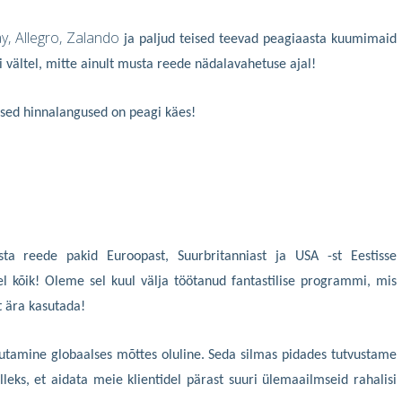
, Allegro, Zalando
ja paljud teised teevad peagiaasta kuumimaid
 vältel, mitte ainult musta reede nädalavahetuse ajal!
ased hinnalangused on peagi käes!
a reede pakid Euroopast, Suurbritanniast ja USA -st Eestisse
l kõik! Oleme sel kuul välja töötanud fantastilise programmi, mis
 ära kasutada!
vutamine globaalses mõttes oluline. Seda silmas pidades tutvustame
ks, et aidata meie klientidel pärast suuri ülemaailmseid rahalisi