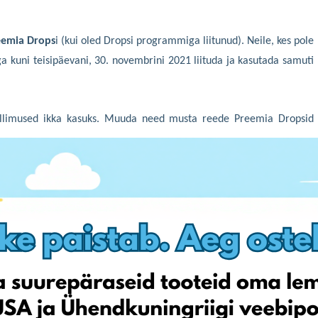
eemia Drops
i (kui oled Dropsi programmiga liitunud). Neile, kes pole
kuni teisipäevani, 30. novembrini 2021 liituda ja kasutada samuti
ellimused ikka kasuks. Muuda need musta reede Preemia Dropsid
d ja loodame, et see võimaldab musta reede perioodil hõlpsalt ja
tada.
utamist ootavad Dropsid!
sul
siin
, et saada
2021. aasta
Preemia
Dropsid! Liitu kindlasti meie