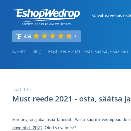
Soovitusi veebis ost
4.6
Avaleht
Blogi
Must reede 2021 - osta, säätsa ja saa kasu!
2021-10-31
Must reede 2021 - osta, säätsa ja
See aeg on juba üsna lähedal! Aasta suurim veebipoodide 
novembril 2021
! Oled sa valmis?!