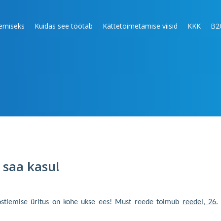
lemiseks
Kuidas see töötab
Kättetoimetamise viisid
KKK
B2
 saa kasu!
ostlemise üritus on kohe ukse ees! Must reede toimub
reedel, 26.