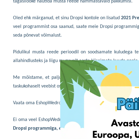
tagasilööke nautida musta reede hämmastavaid pakkumisi.
Oled ehk märganud, et sinu Dropsi kontole on lisatud
2021 Pr
veel programmist osa saanud, saate meie Dropsi programmiga 
seda põnevat võimalust.
Pidulikul musta reede perioodil on soodsamate kuludega t
allahindlusteks ja liigu mugavalt aasta kiireimate kuude poole.
Me mõistame, et paljudel inimestel on käes keerulised aja
taskukohaselt veebist osta ning oma saadetised Eestisse toime
Vaata oma EshopWedropi profiili juba täna ja leia kontolt kas
Ei oma veel EshopWedropi kontot? Registreeri 30 päeva jook
Dropsi programmiga, et saada oma preemia!