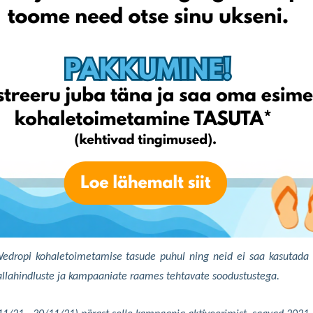
is võta kõhklemata ühendust ja keegi meie meeskonnast aitab sind
pWedropi kohaletoimetamise tasude puhul ning neid ei saa kasutada
allahindluste ja kampaaniate raames tehtavate soodustustega.