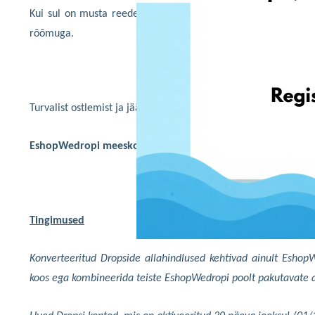
Kui sul on musta reede Preemia Dropside kohta küsimusi, si
rõõmuga.
Turvalist ostlemist ja jäägem terveks!
EshopWedrop
i meeskond
T
ingimused
Konverteeritud Dropside allahindlused kehtivad ainult Esho
koos ega kombineerida teiste EshopWedropi poolt pakutavate 