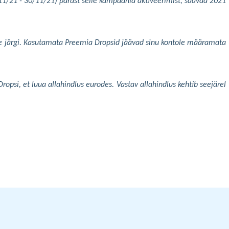
11/21 - 30/11/21) pärast selle kampaania aktiveerimist, saavad 2021
 järgi. Kasutamata
Preemia Dropsid jäävad
sinu kontole määramata
opsi, et luua allahindlus eurodes. Vastav allahindlus kehtib seejärel