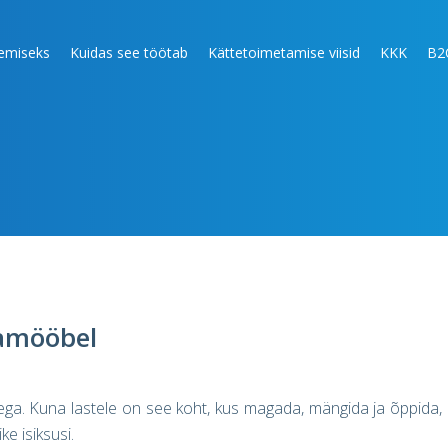
lemiseks
Kuidas see töötab
Kättetoimetamise viisid
KKK
B2
amööbel
aega. Kuna lastele on see koht, kus magada, mängida ja õppida,
e isiksusi.