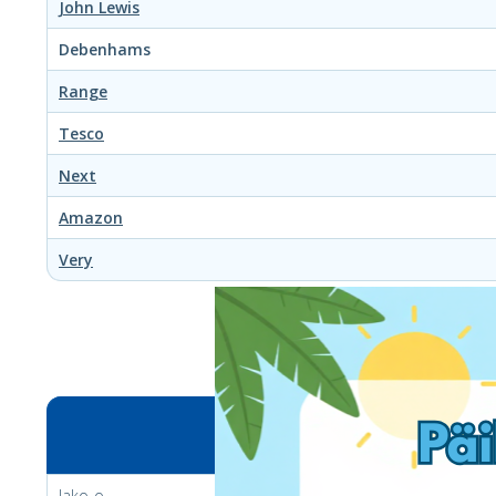
John Lewis
Debenhams
Range
Tesco
Next
Amazon
Very
Jako-o