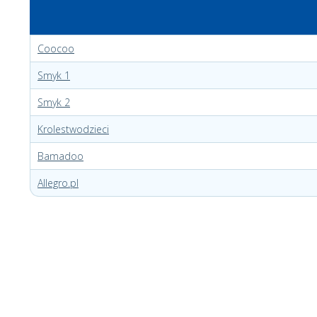
Coocoo
Smyk 1
Smyk 2
Krolestwodzieci
Bamadoo
Allegro.pl