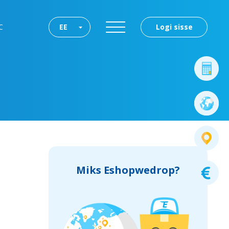
C
EE
Logi sisse
Miks Eshopwedrop?