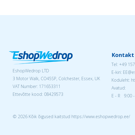
Kontakt
Tel:
+49 157
EshopWedrop LTD
E-kiri: EE
3 Motor Walk, CO45SP, Colchester, Essex, UK
Koduleht: h
VAT Number: 171653311
Avatud:
Ettevõtte kood: 08429573
E - R 9:00 -
© 2026 Kõik õigused kaitstud https://www.eshopwedrop.ee/