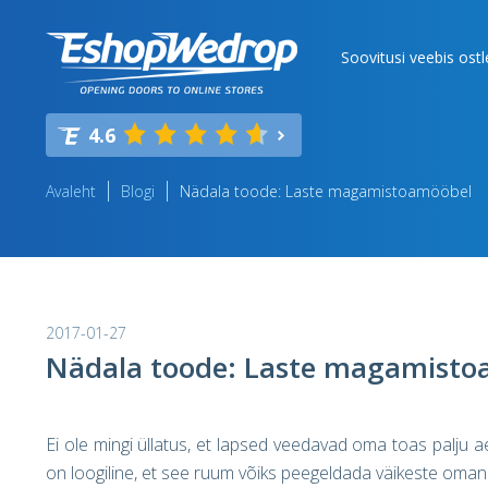
Soovitusi veebis ost
4.6
Avaleht
Blogi
Nädala toode: Laste magamistoamööbel
2017-01-27
Nädala toode: Laste magamisto
Ei ole mingi üllatus, et lapsed veedavad oma toas palju 
on loogiline, et see ruum võiks peegeldada väikeste omanik