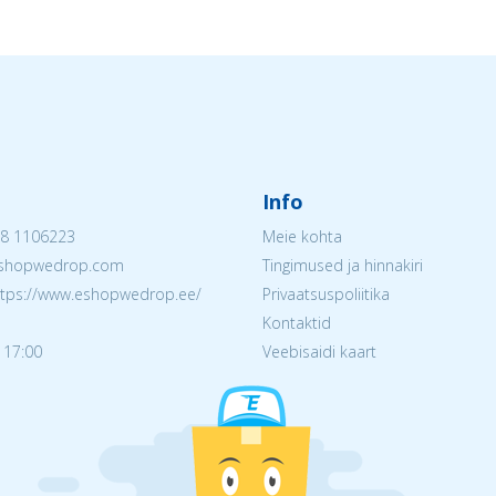
Info
8 1106223
Meie kohta
@eshopwedrop.com
Tingimused ja hinnakiri
ttps://www.eshopwedrop.ee/
Privaatsuspoliitika
Kontaktid
 17:00
Veebisaidi kaart