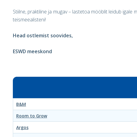
Stiilne, praktiline ja mugav – lastetoa mööblit leidub igal
teismeealisteni!
Head ostlemist soovides,
ESWD meeskond
B&M
Room to Grow
Argos