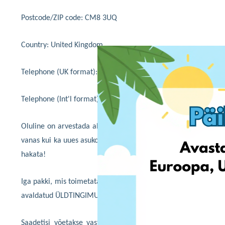
Postcode/ZIP code: CM8 3UQ
Country: United Kingdom
Telephone (UK format): 02035144847
Telephone (Int'l format): +44 2035144847
Oluline on arvestada allpool toodud peamiste kuupäevadega,
vanas kui ka uues asukohas. Soovitame klientidel asjatute prob
hakata!
Iga pakki, mis toimetatakse meie uuele aadressile alates
esma
avaldatud ÜLDTINGIMUSTELE JA INTERNETIS TEENUSTE MÜÜGI
Saadetisi võetakse vastu ja töödeldakse meie vanal Suurbri