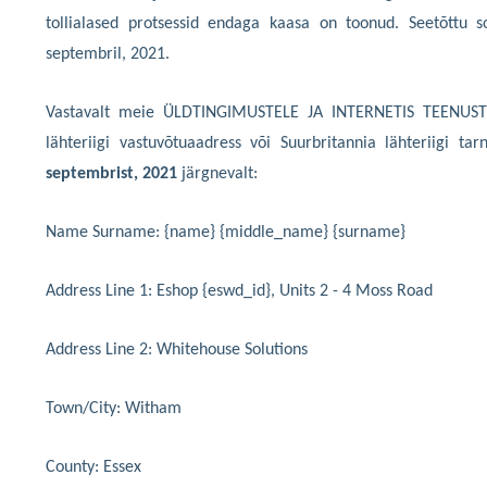
tollialased protsessid endaga kaasa on toonud. Seetõttu 
septembril, 2021.
Vastavalt meie ÜLDTINGIMUSTELE JA INTERNETIS TEENUST
lähteriigi vastuvõtuaadress või Suurbritannia lähteriigi t
septembrist, 2021
järgnevalt:
Name Surname: {name} {middle_name} {surname}
Address Line 1: Eshop {eswd_id}, Units 2 - 4 Moss Road
Address Line 2: Whitehouse Solutions
Town/City: Witham
County: Essex