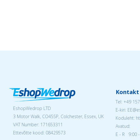
Kontakt
Tel:
+49 157
EshopWedrop LTD
E-kiri: EE
3 Motor Walk, CO45SP, Colchester, Essex, UK
Koduleht: h
VAT Number: 171653311
Avatud:
Ettevõtte kood: 08429573
E - R 9:00 -