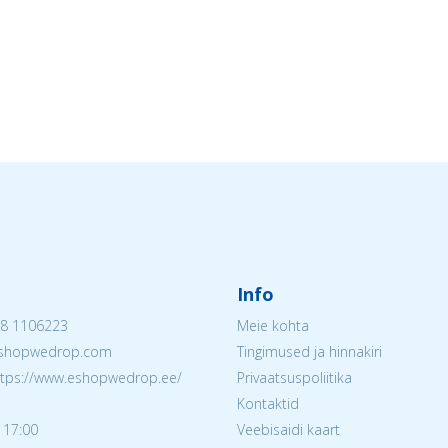
Info
8 1106223
Meie kohta
@eshopwedrop.com
Tingimused ja hinnakiri
ttps://www.eshopwedrop.ee/
Privaatsuspoliitika
Kontaktid
 17:00
Veebisaidi kaart