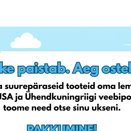
 mil vahepealne periood võimaldab meil pakke vastu võtta nii meie
leemide vältimiseks uut aadressi siiski võimalikult kiiresti kasutama
späevast, 6. septembrist, 2021,
loetakse vastavalt meie veebilehel
 ERITINGIMUSTELE saadetiseks.
tannia tarneaadressil
reedeni, 24. septembrini, 2021
. Peale 24.