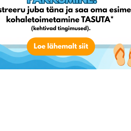
eieni ja neid pakke ei käsitleta vastavalt meie veebilehel avaldatud
E saadetistena ( punktid 3.2 (1) (i) ja 3.10 (2) (ii) ) ning meil
e muudatus kaasa toob, sama palju kui meie ja naudid jätkuvalt
teeninduse meeskonnaga.