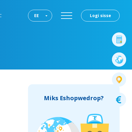
C
EE
Logi sisse
Miks Eshopwedrop?