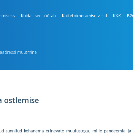
lemiseks
Kuidas see töötab
Kättetoimetamise viisid
KKK
B2
e aadressi muutmine
a ostlemise
nud sunnitud kohanema erinevate muutustega, mille pandeemia ja