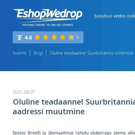
Soovitusi veebis ost
4.6
Avaleht
Blogi
Oluline teadaanne! Suurbritannia ostlemis
2021-09-07
Oluline teadaanne! Suurbritanni
aadressi muutmine
Seoses Brexiti ja ülemaailmse rahutu olukorraga oleme ol