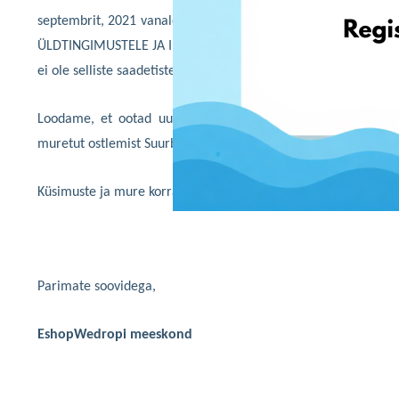
septembrit, 2021 vanale aadressile toimetatud pakid ei jõua m
ÜLDTINGIMUSTELE JA INTERNETIS TEENUSTE MÜÜGI ERITINGIMUSTEL
ei ole selliste saadetiste eest võimalik enam vastutust võtta.
Loodame, et ootad uusi põnevaid võimalusi, mille praegun
muretut ostlemist Suurbritannia brändide juures.
Küsimuste ja mure korral võta julgesti ühendust meie kliendi
Parimate soovidega,
EshopWedrop
i meeskond