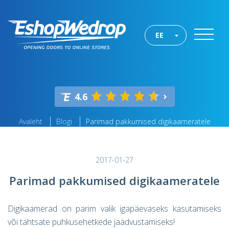
EE
4.6
Avaleht
Blogi
Parimad pakkumised digikaameratele
2017-01-27
Parimad pakkumised digikaameratele
Digikaamerad on parim valik igapäevaseks kasutamiseks
või tähtsate puhkusehetkede jäädvustamiseks!