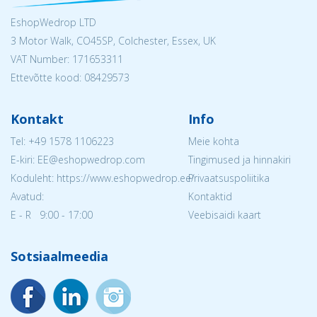
EshopWedrop LTD
3 Motor Walk, CO45SP, Colchester, Essex, UK
VAT Number: 171653311
Ettevõtte kood: 08429573
Kontakt
Info
Tel:
+49 1578 1106223
Meie kohta
E-kiri: EE@eshopwedrop.com
Tingimused ja hinnakiri
Koduleht: https://www.eshopwedrop.ee/
Privaatsuspoliitika
Avatud:
Kontaktid
E - R 9:00 - 17:00
Veebisaidi kaart
Sotsiaalmeedia