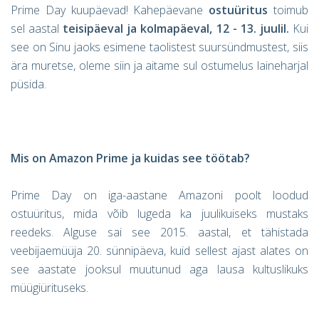
Prime Day kuupäevad! Kahepäevane
ostuüritus
toimub
sel aastal
teisipäeval ja kolmapäeval, 12 - 13. juulil.
Kui
see on Sinu jaoks esimene taolistest suursündmustest, siis
ära muretse, oleme siin ja aitame sul ostumelus laineharjal
püsida.
Mis on Amazon Prime ja kuidas see töötab?
Prime Day on iga-aastane Amazoni poolt loodud
ostuüritus, mida võib lugeda ka juulikuiseks mustaks
reedeks. Alguse sai see 2015. aastal, et tähistada
veebijaemüüja 20. sünnipäeva, kuid sellest ajast alates on
see aastate jooksul muutunud aga lausa kultuslikuks
müügiürituseks.