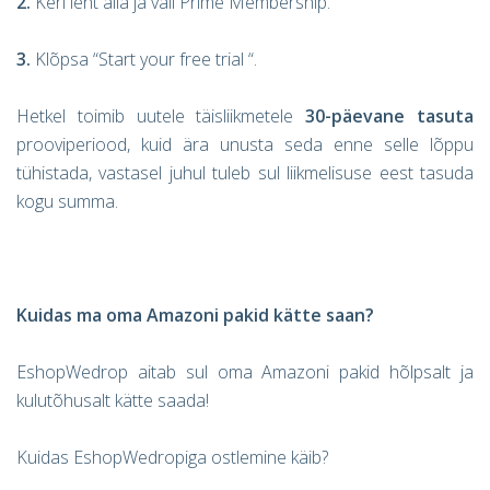
2.
Keri leht alla ja vali Prime Membership.
3.
Klõpsa “Start your free trial “.
Hetkel toimib uutele täisliikmetele
30-päevane tasuta
prooviperiood, kuid ära unusta seda enne selle lõppu
tühistada, vastasel juhul tuleb sul liikmelisuse eest tasuda
kogu summa.
Kuidas ma oma Amazoni pakid kätte saan?
EshopWedrop aitab sul oma Amazoni pakid hõlpsalt ja
kulutõhusalt kätte saada!
Kuidas EshopWedropiga ostlemine käib?