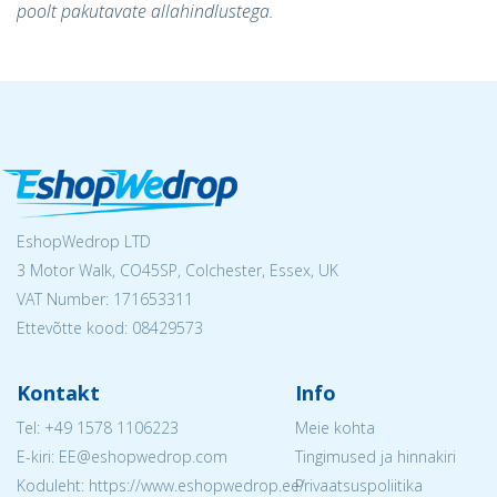
poolt pakutavate allahindlustega.
EshopWedrop LTD
3 Motor Walk, CO45SP, Colchester, Essex, UK
VAT Number: 171653311
Ettevõtte kood: 08429573
Kontakt
Info
Tel:
+49 1578 1106223
Meie kohta
E-kiri: EE@eshopwedrop.com
Tingimused ja hinnakiri
Koduleht: https://www.eshopwedrop.ee/
Privaatsuspoliitika