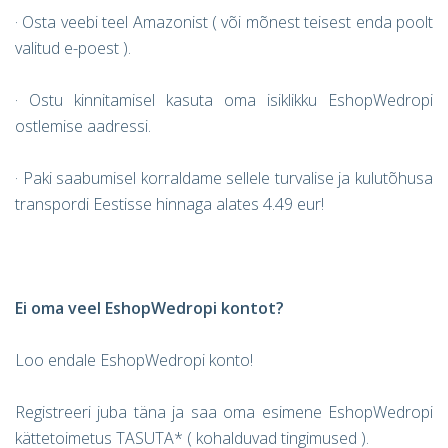
· Osta veebi teel Amazonist ( või mõnest teisest enda poolt
valitud e-poest ).
· Ostu kinnitamisel kasuta oma isiklikku EshopWedropi
ostlemise aadressi.
· Paki saabumisel korraldame sellele turvalise ja kulutõhusa
transpordi Eestisse hinnaga alates 4.49 eur!
Ei oma veel EshopWedropi kontot?
Loo endale EshopWedropi konto!
Registreeri juba täna ja saa oma esimene EshopWedropi
kättetoimetus TASUTA* ( kohalduvad tingimused ).