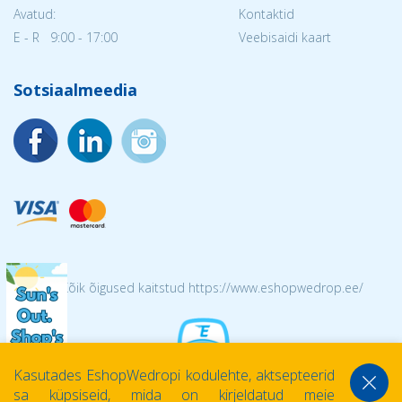
Avatud:
Kontaktid
E - R 9:00 - 17:00
Veebisaidi kaart
Sotsiaalmeedia
© 2026 Kõik õigused kaitstud https://www.eshopwedrop.ee/
Kasutades EshopWedropi kodulehte, aktsepteerid
sa küpsiseid, mida on kirjeldatud meie