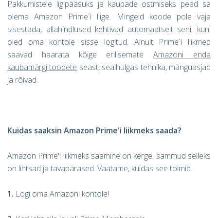
Pakkumistele ligipääsuks ja kaupade ostmiseks pead sa
olema Amazon Prime´i liige. Mingeid koode pole vaja
sisestada, allahindlused kehtivad automaatselt seni, kuni
oled oma kontole sisse logitud. Ainult Prime´i liikmed
saavad haarata kõige erilisemate
Amazoni enda
kaubamärgi toodete
seast, sealhulgas tehnika, mänguasjad
ja rõivad.
Kuidas saaksin Amazon Prime'i liikmeks saada?
Amazon Prime'i liikmeks saamine on kerge, sammud selleks
on lihtsad ja tavapärased. Vaatame, kuidas see toimib.
1.
Logi oma Amazoni kontole!