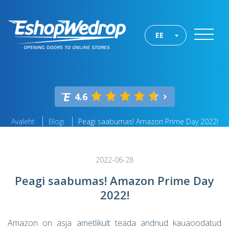
EE
4.6
Avaleht
Blogi
Peagi saabumas! Amazon Prime Day 2022!
2022-06-28
Peagi saabumas! Amazon Prime Day
2022!
Amazon on äsja ametlikult teada andnud kauaoodatud