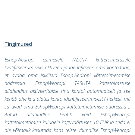
Tingimused
EshopWedropi esimesele TASUTA kättetoimetusele
kvalifitseerumiseks aktiveeri ja identifitseeri oma konto täna,
et avada oma isiklikud EshopWedropi kättetoimetamise
aadressid. EshopWedropi TASUTA kättetoimetuse
allahindlus aktiveeritakse sinu kontol automaatselt ja see
kehtib ühe kuu alates konto identifitseerimisest ( hetkest, mil
sa avad oma EshopWedropi kättetoimetamise aadressid ).
Antud allahindlus kehtib vaid EshopWedropi
kättetoimetamise kuludele koguväärtuses 10 EUR ja seda ei
ole võimalik kasutada koos teiste võimalike EshopWedropi