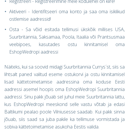
Registreeri - Registreerimine meie kodulehel on kiire!
A
ktiveeri - Identifitseeri oma konto ja saa oma isiklikud
ostlemise aadressid!
Osta - Sa võid esitada tellimusi ükskõik millises USA,
Suurbritannia, Saksamaa, Poola, Itaalia või Prantsusmaa
veebipoes, kasutades ostu kinnitamisel oma
EshopWedropi aadressi
Näiteks, kui sa soovid midagi Suurbritannia Currys´st, siis sa
lihtsalt paned valitud eseme ostukorvi ja ostu kinnitamisel
lisad kättetoimetamise aadressina oma koduse Eesti
aadressi asemel hoopis oma EshopWedropi Suurbritannia
aadressi. Sinu pakk jõuab sel juhul meie Suurbritannia lattu,
kus EshopWedropi meeskond selle vastu võtab ja edasi
Baltikumi pealao poole Vilniusesse saadab. Kui pakk sinna
jõuab, siis saad sa juba pakile ka tellimuse vormistada ja
sobiva kättetoimetamise asukoha Eestis valida.