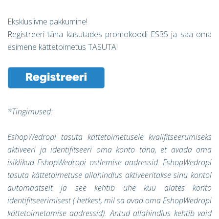
E
ksklusiivne pakkumine
!
Registreeri täna kasutades promokoodi
ES35
ja saa oma
esimene kättetoimetus TASUTA!
*T
ingimused
:
EshopWedrop
i
tasuta kättetoimetusele kvalifitseerumiseks
aktiveeri ja identifitseeri oma konto täna, et avada oma
isiklikud EshopWedropi ostlemise aadressid. EshopWedropi
tasuta kättetoimetuse allahindlus aktiveeritakse sinu kontol
automaatselt ja see kehtib ühe kuu alates konto
identifitseerimisest ( hetkest, mil sa avad oma EshopWedropi
kättetoimetamise aadressid). Antud allahindlus kehtib vaid