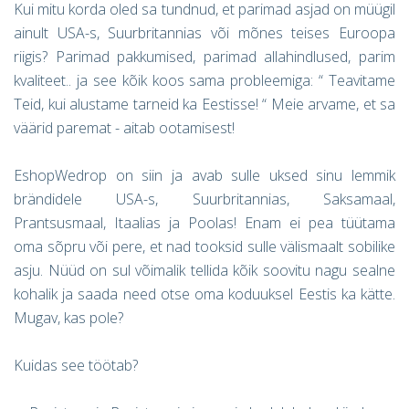
Kui mitu korda oled sa tundnud, et parimad asjad on müügil
ainult USA-s, Suurbritannias või mõnes teises Euroopa
riigis? Parimad pakkumised, parimad allahindlused, parim
kvaliteet.. ja see kõik koos sama probleemiga: “ Teavitame
Teid, kui alustame tarneid ka Eestisse! “ Meie arvame, et sa
väärid paremat - aitab ootamisest!
EshopWedrop
on siin ja avab sulle uksed sinu lemmik
brändidele USA-s, Suurbritannias, Saksamaal,
Prantsusmaal, Itaalias ja Poolas! Enam ei pea tüütama
oma sõpru või pere, et nad tooksid sulle välismaalt sobilike
asju. Nüüd on sul võimalik tellida kõik soovitu nagu sealne
kohalik ja saada need otse oma koduuksel Eestis ka kätte.
Mugav, kas pole?
Kuidas see töötab?