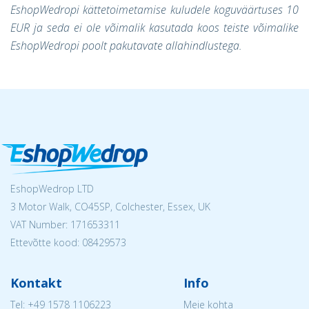
EshopWedropi kättetoimetamise kuludele koguväärtuses 10
EUR ja seda ei ole võimalik kasutada koos teiste võimalike
EshopWedropi poolt pakutavate allahindlustega.
EshopWedrop LTD
3 Motor Walk, CO45SP, Colchester, Essex, UK
VAT Number: 171653311
Ettevõtte kood: 08429573
Kontakt
Info
Tel:
+49 1578 1106223
Meie kohta