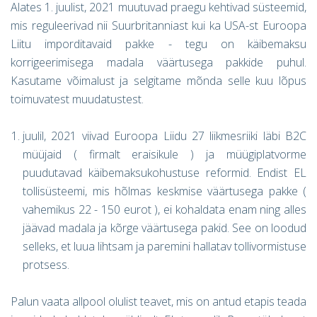
Alates 1. juulist, 2021 muutuvad praegu kehtivad süsteemid,
mis reguleerivad nii Suurbritanniast kui ka USA-st Euroopa
Liitu imporditavaid pakke - tegu on käibemaksu
korrigeerimisega madala väärtusega pakkide puhul.
Kasutame võimalust ja selgitame mõnda selle kuu lõpus
toimuvatest muudatustest.
juulil, 2021 viivad Euroopa Liidu 27 liikmesriiki läbi B2C
müüjaid ( firmalt eraisikule ) ja müügiplatvorme
puudutavad käibemaksukohustuse reformid. Endist EL
tollisüsteemi, mis hõlmas keskmise väärtusega pakke (
vahemikus 22 - 150 eurot ), ei kohaldata enam ning alles
jäävad madala ja kõrge väärtusega pakid. See on loodud
selleks, et luua lihtsam ja paremini hallatav tollivormistuse
protsess.
Palun vaata allpool olulist teavet, mis on antud etapis teada