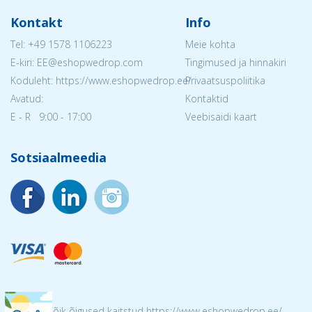
Kontakt
Info
Tel:
+49 1578 1106223
Meie kohta
E-kiri: EE@eshopwedrop.com
Tingimused ja hinnakiri
Koduleht: https://www.eshopwedrop.ee/
Privaatsuspoliitika
Avatud:
Kontaktid
E - R 9:00 - 17:00
Veebisaidi kaart
Sotsiaalmeedia
© 2026 Kõik õigused kaitstud https://www.eshopwedrop.ee/