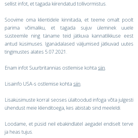
sellist infot, et tagada kiirendatud tollivormistus.
Soovime oma klientidele kinnitada, et teeme omalt poolt
parima võimaliku, et tagada sujuv üleminek uuele
süsteemile ning täname teid jätkuva kannatlikkuse eest
antud küsimuses. Iganädalased väljumised jätkuvad uutes
tingimustes alates 5.07.2021.
Enam infot Suurbritannias ostlemise kohta
siin
.
Lisainfo USA-s ostlemise kohta
siin
.
Lisaküsimuste korral seoses ülaltoodud infoga võta julgesti
ühendust meie klienditoega, kes abistab sind meeleldi.
Loodame, et püsid neil ebakindlatel aegadel endiselt terve
ja heas tujus.