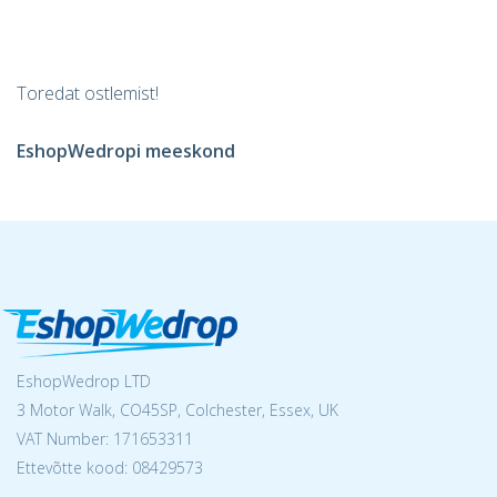
Toredat ostlemist!
EshopWedrop
i meeskond
EshopWedrop LTD
3 Motor Walk, CO45SP, Colchester, Essex, UK
VAT Number: 171653311
Ettevõtte kood: 08429573