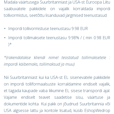
Madala väärtusega Suurbritanniast ja USA-st Euroopa Liitu
saabuvatele pakkidele on vajalik korraldada impordi
tollivormistus, seetõttu lisanduvad järgmised teenustasud:
Impordi tollivormistuse teenustasu 9.98 EUR
Impordi tollimaksete teenustasu 9.98% / ( min 0.98 EUR
)*
*(
rakendatakse kliendi nimel teostatud tollimaksetele :
impordi käibemaks, tollimaksud ja muu)
Nii Suurbritanniast kui ka USA-st EL sisenevatele pakkidele
on impordi tolliformaalsuste korraldamine endiselt vajalik,
et tagada kaupade vaba liikumine EL sisese transpordi ajal.
Vajame endiselt teavet saadetise sisu, väärtuse ja
dokumentide kohta. Kui pakk on jõudnud Suurbritannia või
USA algsesse lattu ja kontole lisatud, küsib EshopWedrop