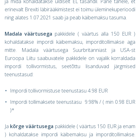
ja mida kohaldatakse üldiselt EL tasandil. Pane tähele, et
erinevalt Brexiti läbirääkimistest ei toimu üleminekuperioodi
ning alates 1.07.2021 saab ja peab käibemaksu tasuma.
Madala väärtusega
pakkidele ( väärtus alla 150 EUR )
kohaldatakse impordi käibemaksu, imporditollimakse aga
mitte. Madala väärtusega Suurbritanniast ja USA-st
Euroopa Liitu saabuvatele pakkidele on vajalik korraldada
impordi tollivormistus, seetõttu lisanduvad järgmised
teenustasud:
Impordi tollivormistuse teenustasu 4.98 EUR
Impordi tollimaksete teenustasu 9.98% / ( min 0.98 EUR
)*
Ja
kõrge väärtusega
pakkidele ( väärtus 150 EUR ja enam
) kohaldatakse impordi käibemaksu ja imporditollimakse.