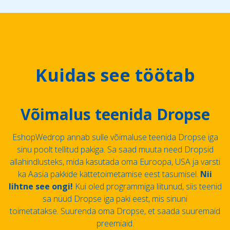
Kuidas see töötab
Võimalus teenida Dropse
EshopWedrop annab sulle võimaluse teenida Dropse iga
sinu poolt tellitud pakiga. Sa saad muuta need Dropsid
allahindlusteks, mida kasutada oma Euroopa, USA ja varsti
ka Aasia pakkide kättetoimetamise eest tasumisel.
Nii
lihtne see ongi!
Kui oled programmiga liitunud, siis teenid
sa nüüd Dropse iga paki eest, mis sinuni
toimetatakse. Suurenda oma Dropse, et saada suuremaid
preemiaid.