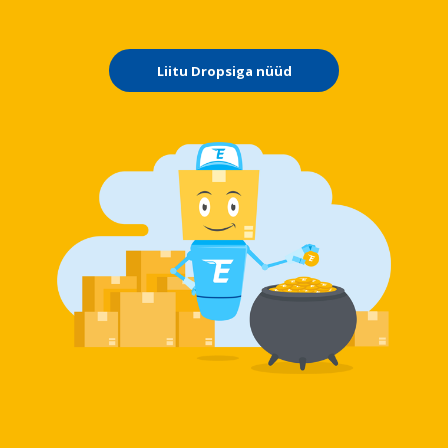
Liitu Dropsiga nüüd