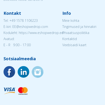
Kontakt
Info
Tel:
+49 1578 1106223
Meie kohta
E-kiri: EE@eshopwedrop.com
Tingimused ja hinnakiri
Koduleht: https://www.eshopwedrop.ee/
Privaatsuspoliitika
Avatud:
Kontaktid
E - R 9:00 - 17:00
Veebisaidi kaart
Sotsiaalmeedia