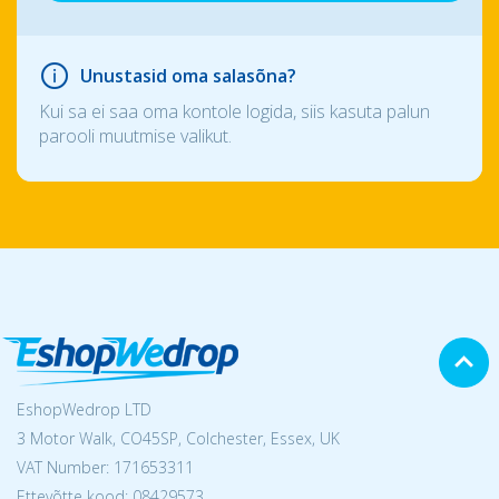
Unustasid oma salasõna?
Kui sa ei saa oma kontole logida, siis kasuta palun
parooli muutmise valikut.
EshopWedrop LTD
3 Motor Walk, CO45SP, Colchester, Essex, UK
VAT Number: 171653311
Ettevõtte kood: 08429573