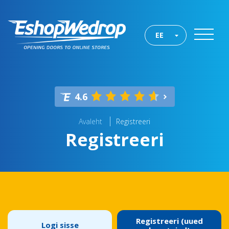
EE
4.6
Avaleht
Registreeri
Registreeri
Registreeri (uued
Logi sisse