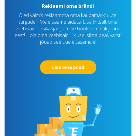
Reklaami oma brändi
Oled valmis reklaamima oma kaubamärki uutel
turgudel? Meie saame aidata! Lisa lihtsalt oma
veebisaidi üksikasjad ja meie hoolitseme ülejäänu
eest! Hoia oma veebisaidi liiklusel silma peal, varsti
jõuab see uuele tasemele!
Lisa oma pood