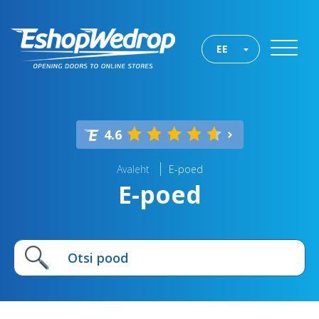
EE
4.6
Avaleht
E-poed
E-poed