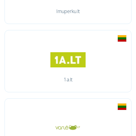
Imuperku.lt
1a.lt