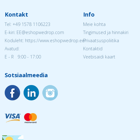
Kontakt
Info
Tel:
+49 1578 1106223
Meie kohta
E-kiri: EE@eshopwedrop.com
Tingimused ja hinnakiri
Koduleht: https://www.eshopwedrop.ee/
Privaatsuspoliitika
Avatud:
Kontaktid
E - R 9:00 - 17:00
Veebisaidi kaart
Sotsiaalmeedia