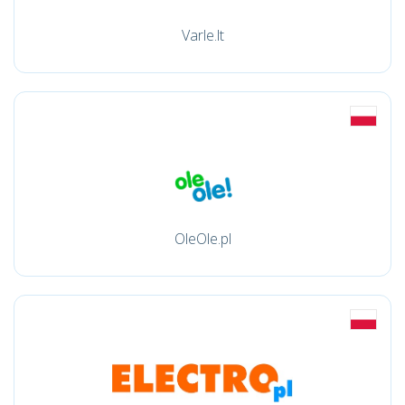
Varle.lt
OleOle.pl