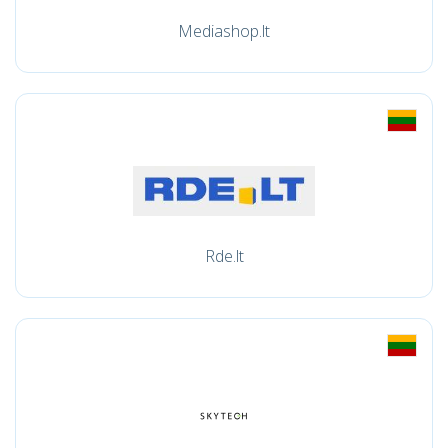
Mediashop.lt
Rde.lt