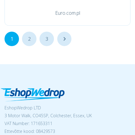
Euro.com.pl
1
2
3
...
EshopWedrop LTD
3 Motor Walk, CO45SP, Colchester, Essex, UK
VAT Number: 171653311
Ettevõtte kood: 08429573