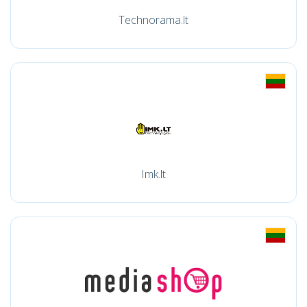
Technorama.lt
Imk.lt