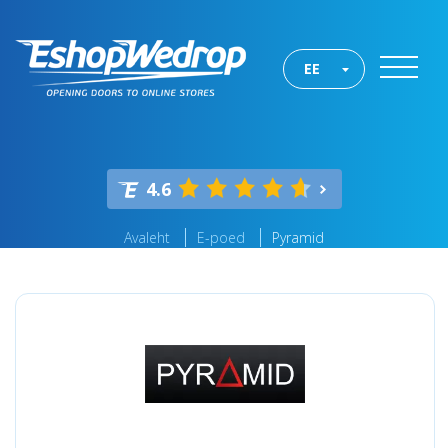
EE
4.6
Avaleht
E-poed
Pyramid