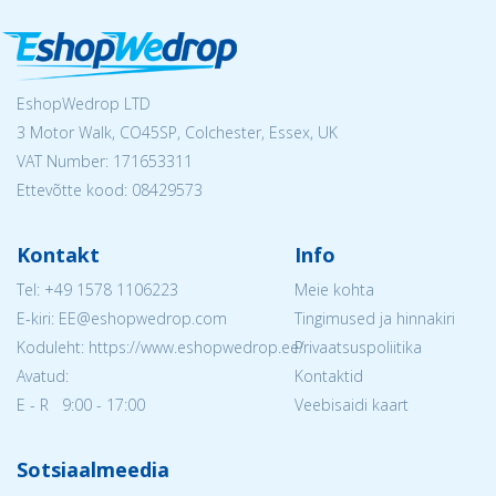
EshopWedrop LTD
3 Motor Walk, CO45SP, Colchester, Essex, UK
VAT Number: 171653311
Ettevõtte kood: 08429573
Kontakt
Info
Tel:
+49 1578 1106223
Meie kohta
E-kiri: EE@eshopwedrop.com
Tingimused ja hinnakiri
Koduleht: https://www.eshopwedrop.ee/
Privaatsuspoliitika
Avatud:
Kontaktid
E - R 9:00 - 17:00
Veebisaidi kaart
Sotsiaalmeedia