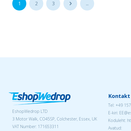
1
2
3
...
...
Kontakt
Tel:
+49 157
EshopWedrop LTD
E-kiri: EE
3 Motor Walk, CO45SP, Colchester, Essex, UK
Koduleht: h
VAT Number: 171653311
Avatud: