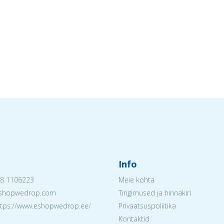
Info
8 1106223
Meie kohta
@eshopwedrop.com
Tingimused ja hinnakiri
ttps://www.eshopwedrop.ee/
Privaatsuspoliitika
Kontaktid