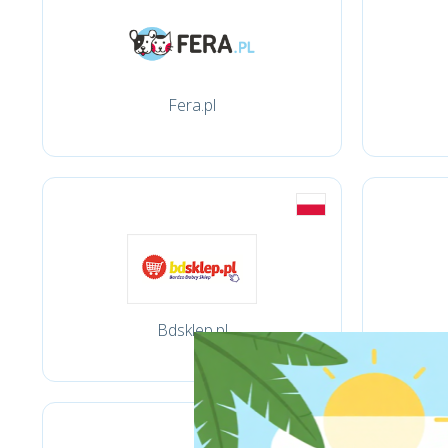
Fera.pl
Bdsklep.pl