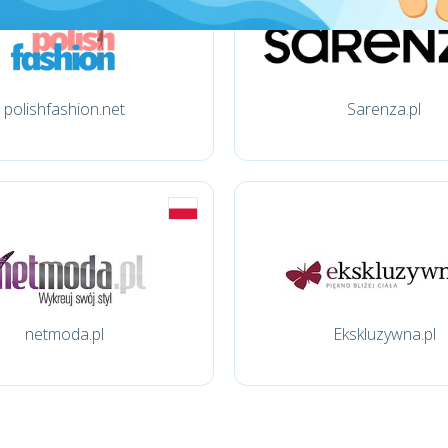
polishfashion.net
Sarenza.pl
netmoda.pl
Ekskluzywna.pl