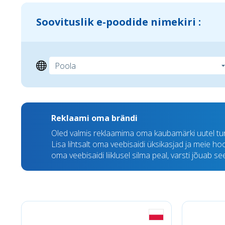
Soovituslik e-poodide nimekiri :
Reklaami oma brändi
Oled valmis reklaamima oma kaubamärki uutel tu
Lisa lihtsalt oma veebisaidi üksikasjad ja meie h
oma veebisaidi liiklusel silma peal, varsti jõuab s