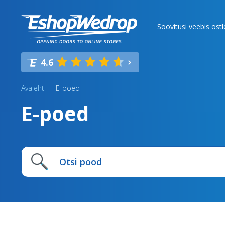
Soovitusi veebis ost
4.6
Avaleht
E-poed
E-poed