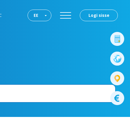
C
EE
Logi sisse