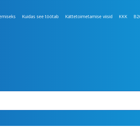
lemiseks
Kuidas see töötab
Kättetoimetamise viisid
KKK
B2