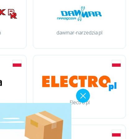
m
dawmar-narzedzia.pl
Electro.pl