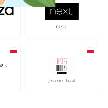
next.pl
Jestesmodna.pl