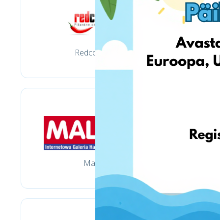
Redcoon.pl
Mall.pl