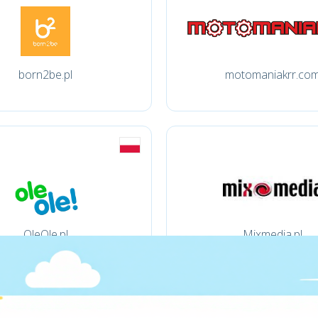
born2be.pl
motomaniakrr.co
OleOle.pl
Mixmedia.pl