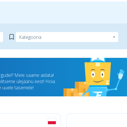
rgudel? Meie saame aidata!
oolitseme ülejäänu eest! Hoia
ee uuele tasemele!