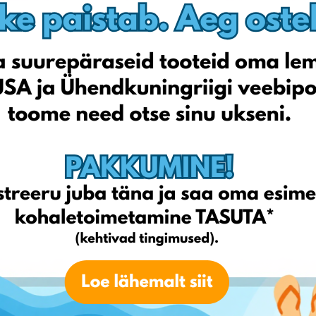
Agito.pl
Euro.com.pl
Morele.net
Guiltfree.pl