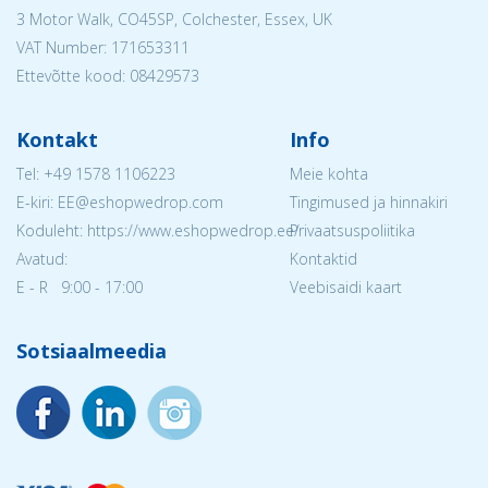
3 Motor Walk, CO45SP, Colchester, Essex, UK
VAT Number: 171653311
Ettevõtte kood: 08429573
Kontakt
Info
Tel:
+49 1578 1106223
Meie kohta
E-kiri: EE@eshopwedrop.com
Tingimused ja hinnakiri
Koduleht: https://www.eshopwedrop.ee/
Privaatsuspoliitika
Avatud:
Kontaktid
E - R 9:00 - 17:00
Veebisaidi kaart
Sotsiaalmeedia