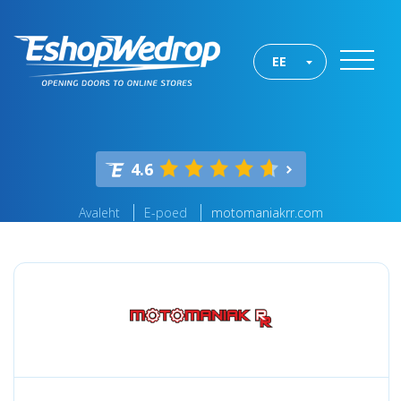
EE
4.6
Avaleht
E-poed
motomaniakrr.com