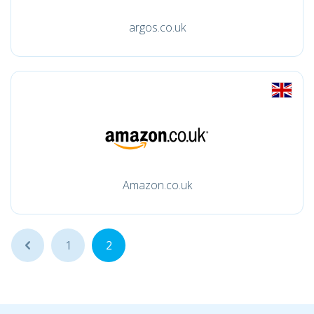
argos.co.uk
Amazon.co.uk
...
1
2