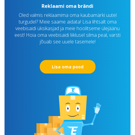
Reklaami oma brändi
Oled valmis reklaamima oma kaubamärki uutel
turgudel? Meie saame aidata! Lisa lihtsalt oma
veebisaidi üksikasjad ja meie hoolitseme ülejäänu
eest! Hoia oma veebisaidi liiklusel silma peal, varsti
jõuab see uuele tasemele!
Lisa oma pood