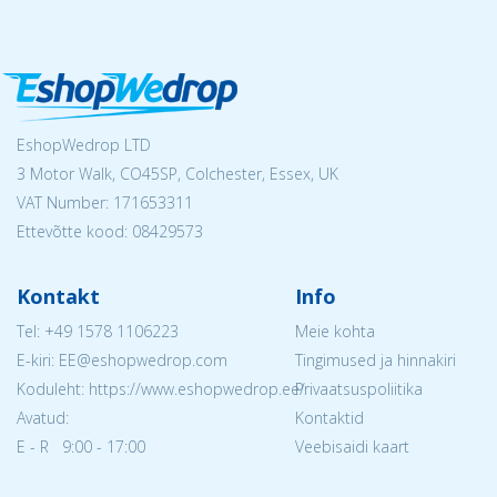
EshopWedrop LTD
3 Motor Walk, CO45SP, Colchester, Essex, UK
VAT Number: 171653311
Ettevõtte kood: 08429573
Kontakt
Info
Tel:
+49 1578 1106223
Meie kohta
E-kiri: EE@eshopwedrop.com
Tingimused ja hinnakiri
Koduleht: https://www.eshopwedrop.ee/
Privaatsuspoliitika
Avatud:
Kontaktid
E - R 9:00 - 17:00
Veebisaidi kaart