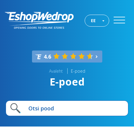
EE
4.6
Avaleht
E-poed
E-poed