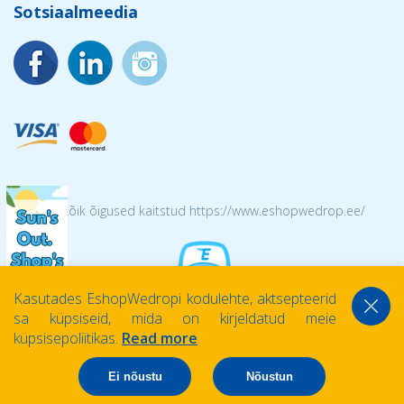
Sotsiaalmeedia
© 2026 Kõik õigused kaitstud https://www.eshopwedrop.ee/
Kasutades EshopWedropi kodulehte, aktsepteerid
sa küpsiseid, mida on kirjeldatud meie
küpsisepoliitikas.
Read more
Ei nõustu
Nõustun