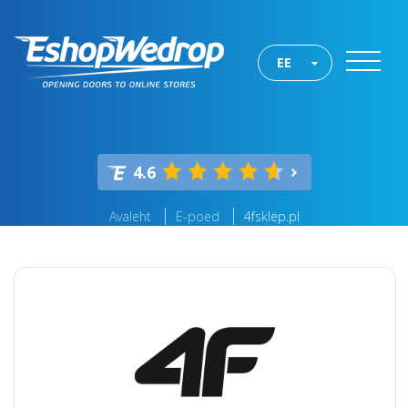
EE
4.6
Avaleht
E-poed
4fsklep.pl