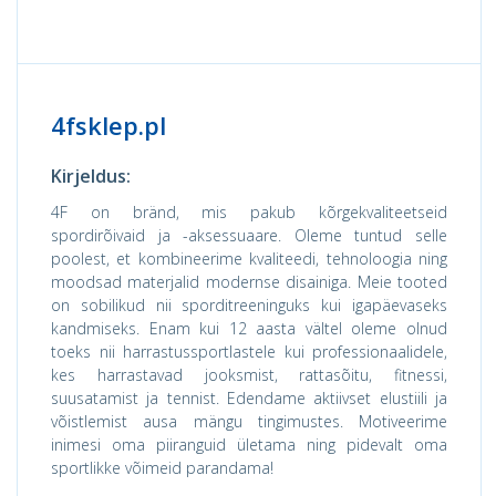
4fsklep.pl
Kirjeldus:
4F on bränd, mis pakub kõrgekvaliteetseid
spordirõivaid ja -aksessuaare. Oleme tuntud selle
poolest, et kombineerime kvaliteedi, tehnoloogia ning
moodsad materjalid modernse disainiga. Meie tooted
on sobilikud nii sporditreeninguks kui igapäevaseks
kandmiseks. Enam kui 12 aasta vältel oleme olnud
toeks nii harrastussportlastele kui professionaalidele,
kes harrastavad jooksmist, rattasõitu, fitnessi,
suusatamist ja tennist. Edendame aktiivset elustiili ja
võistlemist ausa mängu tingimustes. Motiveerime
inimesi oma piiranguid ületama ning pidevalt oma
sportlikke võimeid parandama!