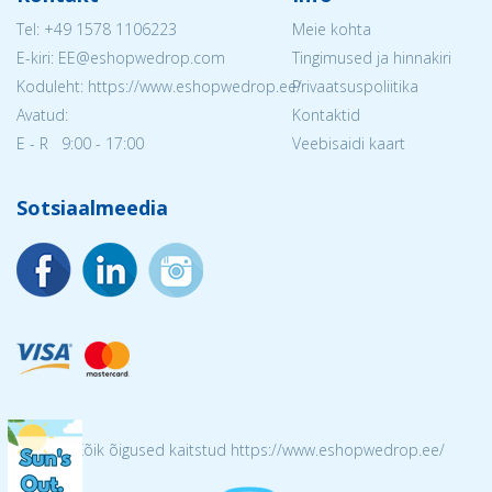
Tel:
+49 1578 1106223
Meie kohta
E-kiri: EE@eshopwedrop.com
Tingimused ja hinnakiri
Koduleht: https://www.eshopwedrop.ee/
Privaatsuspoliitika
Avatud:
Kontaktid
E - R 9:00 - 17:00
Veebisaidi kaart
Sotsiaalmeedia
© 2026 Kõik õigused kaitstud https://www.eshopwedrop.ee/