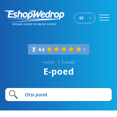
EE
4.6
Avaleht
E-poed
E-poed