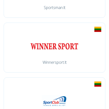
Sportsman.lt
Winnersport.lt