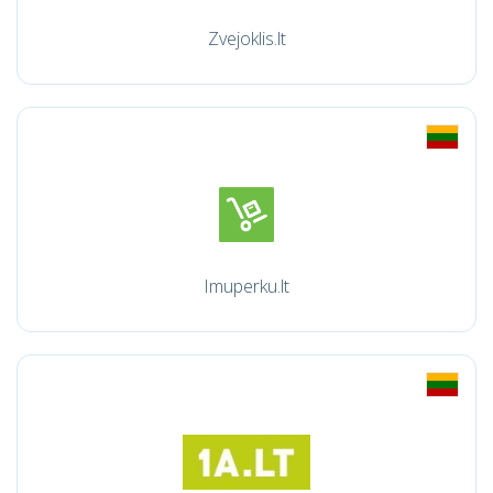
Zvejoklis.lt
Imuperku.lt