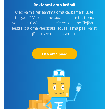
Reklaami oma brändi
Oled valmis reklaamima oma kaubamärki uutel
turgudel? Meie saame aidata! Lisa lihtsalt oma
veebisaidi üksikasjad ja meie hoolitseme ülejäänu
eest! Hoia oma veebisaidi liiklusel silma peal, varsti
jõuab see uuele tasemele!
Lisa oma pood