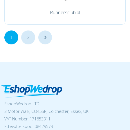
Runnersclub.pl
1
2
...
EshopWedrop LTD
3 Motor Walk, CO45SP, Colchester, Essex, UK
VAT Number: 171653311
Ettevõtte kood: 08429573