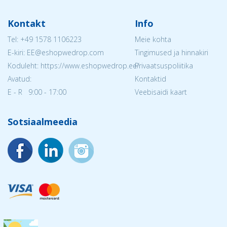
Kontakt
Info
Tel:
+49 1578 1106223
Meie kohta
E-kiri: EE@eshopwedrop.com
Tingimused ja hinnakiri
Koduleht: https://www.eshopwedrop.ee/
Privaatsuspoliitika
Avatud:
Kontaktid
E - R 9:00 - 17:00
Veebisaidi kaart
Sotsiaalmeedia