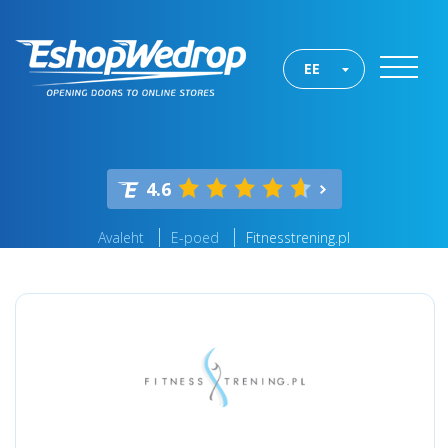
EE
4.6
Avaleht
E-poed
Fitnesstrening.pl