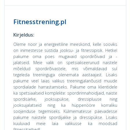
Fitnesstrening.pl
Kirjeldus:
Oleme noor ja energeetiline meeskond, kelle sooviks
on inimestesse süstida jooksu- ja fitnessipisik. Hetkel
pakume oma poes mugavaid spordirõivaid ja -
jalatseid. Meie valik on spetsialiseerunud naistele
mõeldud spordirõivastele, mis võimaldavad sul
tegeleda treeninguga olenemata aastaajast. Lisaks
pakume veel laias valikus treeningjalanõusid muude
spordialade harrastamiseks. Pakume oma klientidele
ka spetsiaalseid komplekte: spordirinnahoidjaid, naiste
spordisärke, jooksupükse, dressipluuse ning
jooksujalatseid ning ka hüppenööre korraliku
soojenduse tegemiseks. Külmematesse päevadesse
pakume naistele spordijakke ja dressipükse. Lisaks
kuuluvad meie laia valikusse ka moodsad
fitnessitarbed!