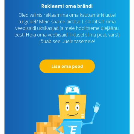
Reklaami oma brändi
Oled valmis reklaamima oma kaubamärki uutel
turgudel? Meie saame aidata! Lisa lihtsalt oma
veebisaidi üksikasjad ja meie hoolitseme ülejäänu
eest! Hoia oma veebisaidi liiklusel silma peal, varsti
jõuab see uuele tasemele!
Lisa oma pood