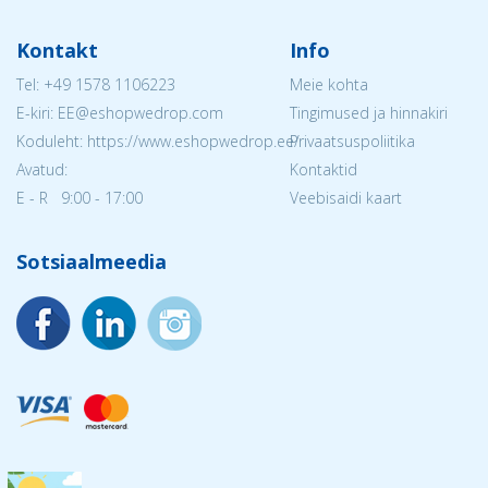
Kontakt
Info
Tel:
+49 1578 1106223
Meie kohta
E-kiri: EE@eshopwedrop.com
Tingimused ja hinnakiri
Koduleht: https://www.eshopwedrop.ee/
Privaatsuspoliitika
Avatud:
Kontaktid
E - R 9:00 - 17:00
Veebisaidi kaart
Sotsiaalmeedia