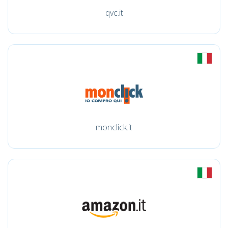
qvc.it
monclick.it