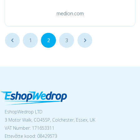
medion.com
...
1
2
3
...
EshopWedrop LTD
3 Motor Walk, CO45SP, Colchester, Essex, UK
VAT Number: 171653311
Ettevõtte kood: 08429573