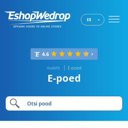
EE
4.6
Avaleht
E-poed
E-poed