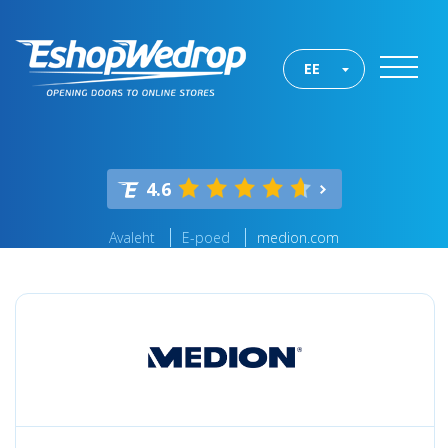
EE
4.6
Avaleht
E-poed
medion.com