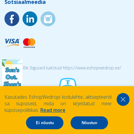
Sotsiaalmeedia
© 2026 Kõik õigused kaitstud https://www.eshopwedrop.ee/
Kasutades EshopWedropi kodulehte, aktsepteerid
sa küpsiseid, mida on kirjeldatud meie
küpsisepoliitikas.
Read more
Ei nõustu
Nõustun