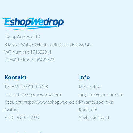
EshopWedrop LTD
3 Motor Walk, CO45SP, Colchester, Essex, UK
VAT Number: 171653311
Ettevõtte kood: 08429573
Kontakt
Info
Tel:
+49 1578 1106223
Meie kohta
E-kiri: EE@eshopwedrop.com
Tingimused ja hinnakiri
Koduleht: https://www.eshopwedrop.ee/
Privaatsuspoliitika
Avatud:
Kontaktid
E - R 9:00 - 17:00
Veebisaidi kaart