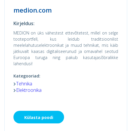
medion.com
Kirjeldus:
MEDION on üks vähestest ettevõtetest, millel on selge
tooteportfell, kus leidub traditsioonilist
meelelahutuselektroonikat ja muud tehnikat, mis käib
jätkuvalt kaasas digitaliseerunud ja omavahel seotud
Euroopa turuga ning pakub kasutajasõbralikke
lahendusi!
Kategooriad:
Tehnika
Elektroonika
Külasta poodi