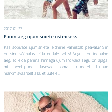
2017-01-27
Parim aeg ujumisriiete ostmiseks
Kas sobivate ujumisriiete leidmine valmistab peavalu? Siin
on sinu võimalus leida endale sobiv! August on ideaalne
aeg, et leida parima hinnaga ujumisrõivaid! Tegu on ajaga,
mil veebipoed lasevad oma toodetel hinnad
märkimisväärselt alla, et uutele...