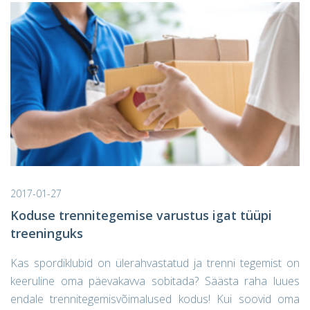
2017-01-27
Koduse trennitegemise varustus igat tüüpi
treeninguks
Kas spordiklubid on ülerahvastatud ja trenni tegemist on
keeruline oma päevakavva sobitada? Säästa raha luues
endale trennitegemisvõimalused kodus! Kui soovid oma