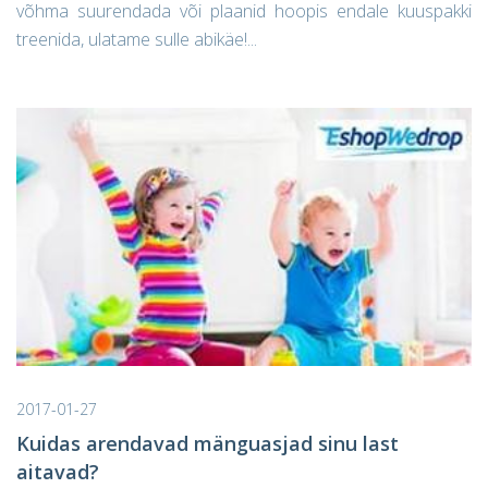
võhma suurendada või plaanid hoopis endale kuuspakki
treenida, ulatame sulle abikäe!...
2017-01-27
Kuidas arendavad mänguasjad sinu last
aitavad?