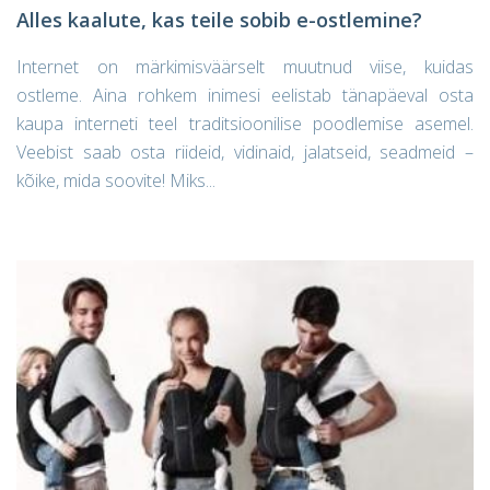
Alles kaalute, kas teile sobib e-ostlemine?
Internet on märkimisväärselt muutnud viise, kuidas
ostleme. Aina rohkem inimesi eelistab tänapäeval osta
kaupa interneti teel traditsioonilise poodlemise asemel.
Veebist saab osta riideid, vidinaid, jalatseid, seadmeid –
kõike, mida soovite! Miks...