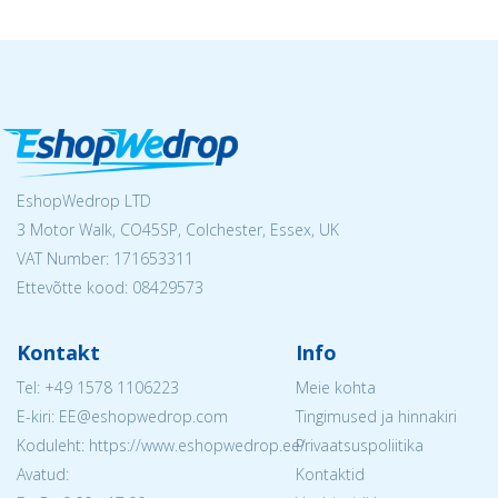
EshopWedrop LTD
3 Motor Walk, CO45SP, Colchester, Essex, UK
VAT Number: 171653311
Ettevõtte kood: 08429573
Kontakt
Info
Tel:
+49 1578 1106223
Meie kohta
E-kiri: EE@eshopwedrop.com
Tingimused ja hinnakiri
Koduleht: https://www.eshopwedrop.ee/
Privaatsuspoliitika
Avatud:
Kontaktid