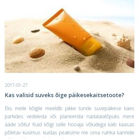
2017-01-27
Kas valisid suveks õige päikesekaitsetoote?
Eks meile kõigile meeldib pikke tunde suvepäikese käes
parkides vedeleda või planeerida nädalalalõpuks mere
ääde sõitu! Kuid kõigi selle hooaja võludega käib kaasas
põletav küsimus: kuidas peaksime me oma nahka karmide