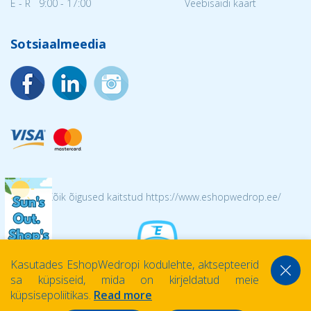
E - R 9:00 - 17:00
Veebisaidi kaart
Sotsiaalmeedia
© 2026 Kõik õigused kaitstud https://www.eshopwedrop.ee/
Kasutades EshopWedropi kodulehte, aktsepteerid
sa küpsiseid, mida on kirjeldatud meie
küpsisepoliitikas.
Read more