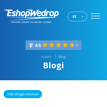
EE
4.6
Avaleht
Blogi
Blogi
Kõik blogipostitused