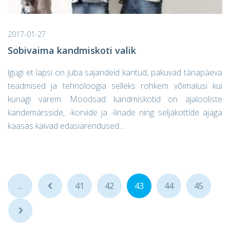
2017-01-27
Sobivaima kandmiskoti valik
lgugi et lapsi on juba sajandeid kantud, pakuvad tänapäeva
teadmised ja tehnoloogia selleks rohkem võimalusi kui
kunagi varem. Moodsad kandmiskotid on ajalooliste
kandemärsside, -korvide ja -linade ning seljakottide ajaga
kaasas käivad edasiarendused....
...
...
41
42
43
44
45
...