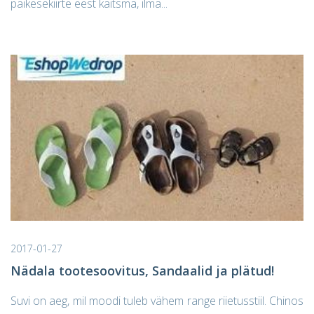
päikesekiirte eest kaitsma, ilma...
2017-01-27
Nädala tootesoovitus, Sandaalid ja plätud!
Suvi on aeg, mil moodi tuleb vähem range riietusstiil. Chinos