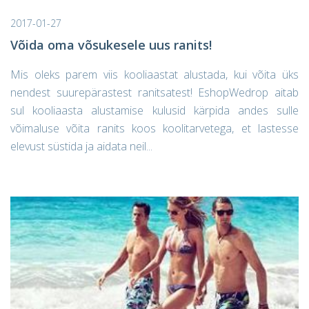
2017-01-27
Võida oma võsukesele uus ranits!
Mis oleks parem viis kooliaastat alustada, kui võita üks
nendest suurepärastest ranitsatest! EshopWedrop aitab
sul kooliaasta alustamise kulusid kärpida andes sulle
võimaluse võita ranits koos koolitarvetega, et lastesse
elevust süstida ja aidata neil...