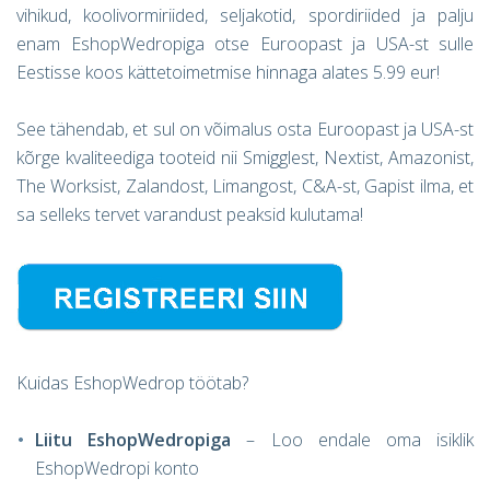
vihikud, koolivormiriided, seljakotid, spordiriided ja palju
enam EshopWedropiga otse Euroopast ja USA-st sulle
Eestisse koos kättetoimetmise hinnaga alates 5.99 eur!
See tähendab, et sul on võimalus osta Euroopast ja USA-st
kõrge kvaliteediga tooteid nii Smigglest, Nextist, Amazonist,
The Worksist, Zalandost, Limangost, C&A-st, Gapist ilma, et
sa selleks tervet varandust peaksid kulutama!
Kuidas EshopWedrop töötab?
Liitu
EshopWedrop
iga
– Loo endale oma isiklik
EshopWedropi konto