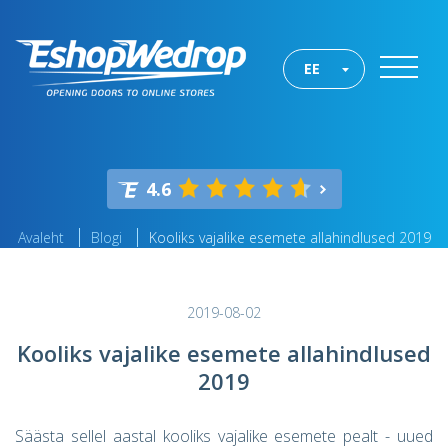
EE
4.6
Avaleht
Blogi
Kooliks vajalike esemete allahindlused 2019
2019-08-02
Kooliks vajalike esemete allahindlused
2019
Säästa sellel aastal kooliks vajalike esemete pealt - uued