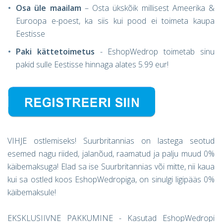
Osa üle maailam
– Osta ükskõik millisest Ameerika &
Euroopa e-poest, ka siis kui pood ei toimeta kaupa
Eestisse
Pa
ki kättetoimetus
- EshopWedrop toimetab sinu
pakid sulle Eestisse hinnaga alates 5.99 eur!
VIHJE ostlemiseks! Suurbritannias on lastega seotud
esemed nagu riided, jalanõud, raamatud ja palju muud 0%
käibemaksuga! Elad sa ise Suurbritannias või mitte, nii kaua
kui sa ostled koos EshopWedropiga, on sinulgi ligipääs 0%
käibemaksule!
EKSKLUSIIVNE PAKKUMINE - Kasutad EshopWedropi