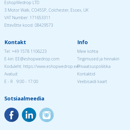
EshopWedrop LTD
3 Motor Walk, CO45SP, Colchester, Essex, UK
VAT Number: 171653311
Ettevõtte kood: 08429573
Kontakt
Info
Tel:
+49 1578 1106223
Meie kohta
E-kiri: EE@eshopwedrop.com
Tingimused ja hinnakiri
Koduleht: https://www.eshopwedrop.ee/
Privaatsuspoliitika
Avatud:
Kontaktid
E - R 9:00 - 17:00
Veebisaidi kaart
Sotsiaalmeedia