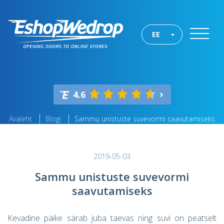
EE
4.6
Avaleht
Blogi
Sammu unistuste suvevormi saavutamiseks
2019-05-03
Sammu unistuste suvevormi
saavutamiseks
Kevadine päike särab juba taevas ning suvi on peatselt