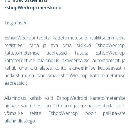
EshopWedropi meeskond
Tingimused:
EshopWedropi tasuta kättetoimetusele kvalifitseerimiseks
registreeri täna ja ava oma isiklikud EshopWedropi
kättetoimetamise aadressid. Tasuta EshopWedropi
kättetoimetuse allahindlus aktiveeritakse automaatselt ja
kehtib ühe kuu alates konto aktiveerimise kuupäevast (
hetkest, mil sa avad oma EshopWedropi kättetoimetamise
aadressid ).
Allahindlus kehtib vaid EshopWedropi kättetoimetamise
hinnale väärtuses kuni 10 eurot ja ei saa kasutada koos
võimalike teiste EshopWedropi poolt pakutavate
allahindlustega.