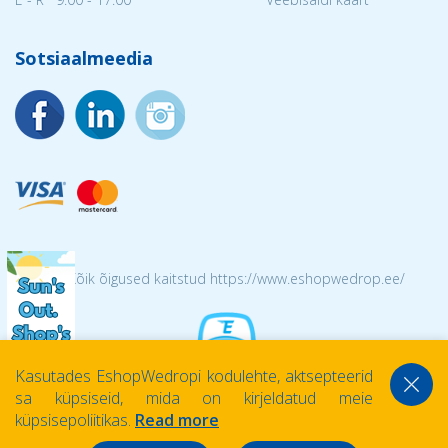
Sotsiaalmeedia
© 2026 Kõik õigused kaitstud https://www.eshopwedrop.ee/
Kasutades EshopWedropi kodulehte, aktsepteerid
sa küpsiseid, mida on kirjeldatud meie
küpsisepoliitikas.
Read more