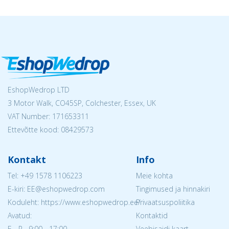
EshopWedrop LTD
3 Motor Walk, CO45SP, Colchester, Essex, UK
VAT Number: 171653311
Ettevõtte kood: 08429573
Kontakt
Info
Tel:
+49 1578 1106223
Meie kohta
E-kiri: EE@eshopwedrop.com
Tingimused ja hinnakiri
Koduleht: https://www.eshopwedrop.ee/
Privaatsuspoliitika
Avatud:
Kontaktid
E - R 9:00 - 17:00
Veebisaidi kaart