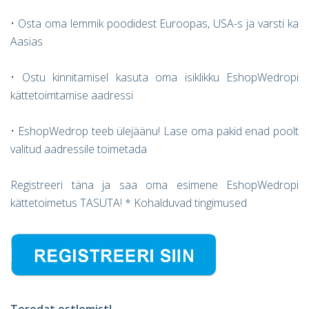
• Osta oma lemmik poodidest Euroopas, USA-s ja varsti ka
Aasias
• Ostu kinnitamisel kasuta oma isiklikku EshopWedropi
kättetoimtamise aadressi
• EshopWedrop teeb ülejäänu! Lase oma pakid enad poolt
valitud aadressile toimetada
Registreeri täna ja saa oma esimene EshopWedropi
kättetoimetus TASUTA! * Kohalduvad tingimused
Toredat ostlemist!