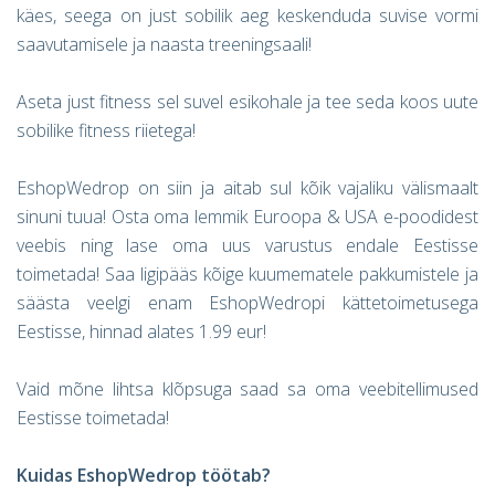
käes, seega on just sobilik aeg keskenduda suvise vormi
saavutamisele ja naasta treeningsaali!
Aseta just fitness sel suvel esikohale ja tee seda koos uute
sobilike fitness riietega!
EshopWedrop on siin ja aitab sul kõik vajaliku välismaalt
sinuni tuua! Osta oma lemmik Euroopa & USA e-poodidest
veebis ning lase oma uus varustus endale Eestisse
toimetada! Saa ligipääs kõige kuumematele pakkumistele ja
säästa veelgi enam EshopWedropi kättetoimetusega
Eestisse, hinnad alates 1.99 eur!
Vaid mõne lihtsa klõpsuga saad sa oma veebitellimused
Eestisse toimetada!
Kuidas
EshopWedrop
töötab?