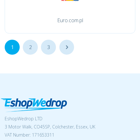
Euro.com.pl
1
2
3
...
EshopWedrop LTD
3 Motor Walk, CO45SP, Colchester, Essex, UK
VAT Number: 171653311