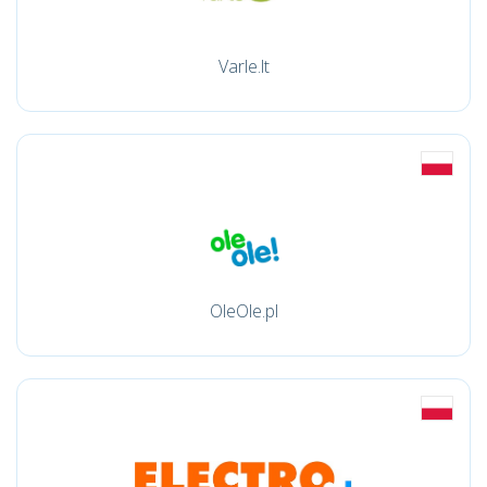
Varle.lt
OleOle.pl