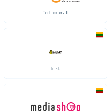
Technorama.lt
Imk.lt