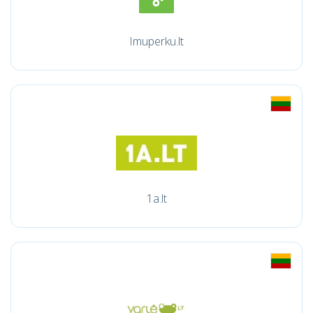
Imuperku.lt
1a.lt