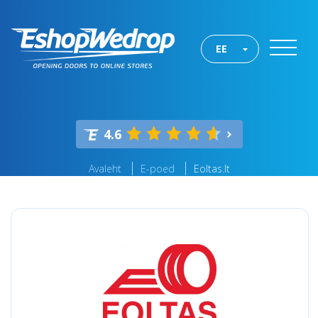
EE
4.6
Avaleht
E-poed
Eoltas.lt