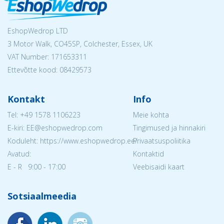
EshopWedrop LTD
3 Motor Walk, CO45SP, Colchester, Essex, UK
VAT Number: 171653311
Ettevõtte kood: 08429573
Kontakt
Info
Tel:
+49 1578 1106223
Meie kohta
E-kiri: EE@eshopwedrop.com
Tingimused ja hinnakiri
Koduleht: https://www.eshopwedrop.ee/
Privaatsuspoliitika
Avatud:
Kontaktid
E - R 9:00 - 17:00
Veebisaidi kaart
Sotsiaalmeedia