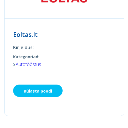
Eoltas.lt
Kirjeldus:
Kategooriad:
Autotööstus
Külasta poodi