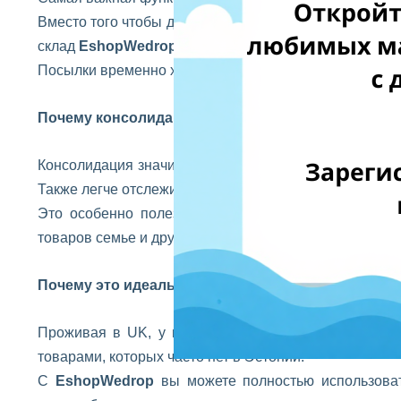
Вместо того чтобы делать три отдельных заказа и пла
склад
EshopWedrop
и попросить отправить их вмест
Посылки временно хранятся, пока все не прибудут, а
Почему консолидация стоит того
Консолидация значительно снижает стоимость доставк
Также легче отслеживать заказ, так как нужно следить
Это особенно полезно при покупках в нескольких
товаров семье и друзьям.
Почему это идеально для эстонцев в
UK
Проживая в UK, у вас есть доступ к огромному р
товарами, которых часто нет в Эстонии.
С
EshopWedrop
вы можете полностью использоват