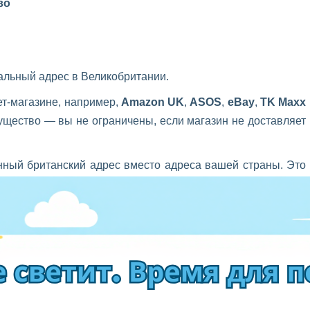
во
альный адрес в Великобритании.
ет-магазине, например,
Amazon
UK
,
ASOS
,
eBay
,
TK
Maxx
ущество — вы не ограничены, если магазин не доставляет
нный британский адрес вместо адреса вашей страны. Это
op
.
 ее в системе и готовит к отправке в Эстонию.
 дом или в указанную точку выдачи.
можность объединить несколько заказов в одну посылку.