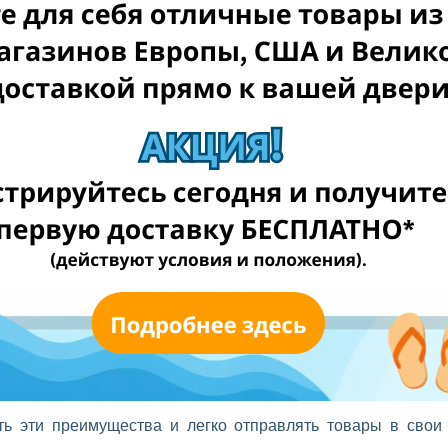
тить за доставку три раза, можно отправить все посылки на
е одним пакетом.
 затем объединяются в одну отправку в Эстонию.
и, так как вы платите за одну посылку вместо нескольких.
 только за одной посылкой.
 магазинах, во время распродаж в UK или при отправке
ынку с лучшими ценами, более широким ассортиментом и
ь эти преимущества и легко отправлять товары в свои