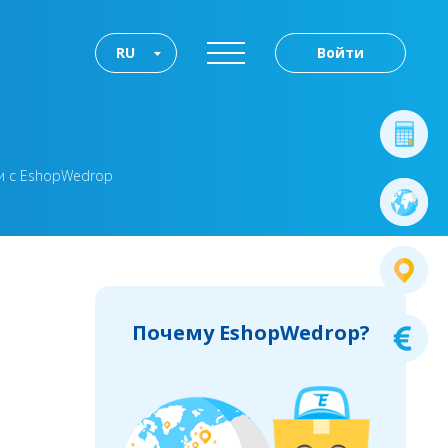
RU
Войти
ии с EshopWedrop
Почему EshopWedrop?