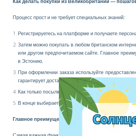
Как делать покупки из Великобритании — пошаго
Процесс прост и не требует специальных знаний:
Регистрируетесь на платформе и получаете персон
Затем можно покупать в любом британском интерн
или другом предпочитаемом сайте. Главное преим
в Эстонию.
При оформлении заказа используйте предоставле
гарантирует доставку посылки на склад
EshopWedr
Как только посылка прибудет, компания регистрирует
В конце выбираете способ получения — доставка на
Главное преимущество: консолидация посылок
Самая важная функция сервиса — консолидация — воз