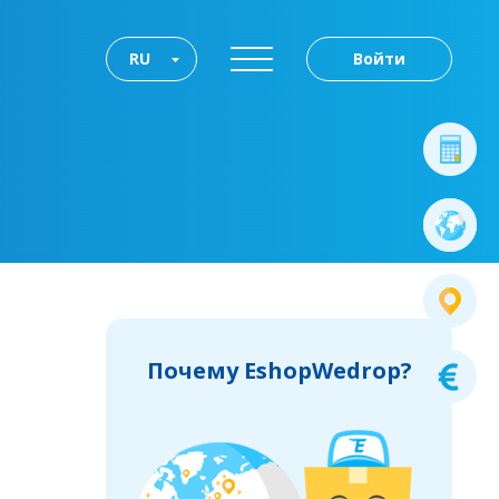
RU
Войти
Почему EshopWedrop?