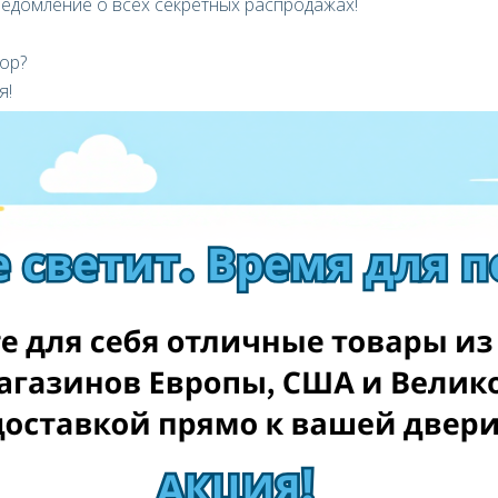
ведомление о всех секретных распродажах!
op?
я!
тавке товаров из интернет-магазинов Европы и США в