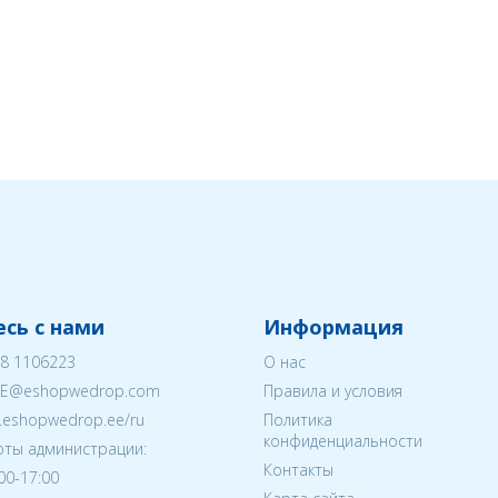
сь с нами
Информация
8 1106223
О нас
EE@eshopwedrop.com
Правила и условия
w.eshopwedrop.ee/ru
Политика
конфиденциальности
ты администрации:
Контакты
:00-17:00