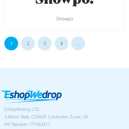
Showpo
1
2
3
...
...
EshopWedrop LTD
3 Motor Walk, CO45SP, Colchester, Essex, UK
VAT Number: 171653311