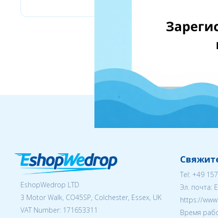
Свяжите
Tel:
+49 157
EshopWedrop LTD
Эл. почта:
3 Motor Walk, CO45SP, Colchester, Essex, UK
https://ww
VAT Number: 171653311
Время рабо