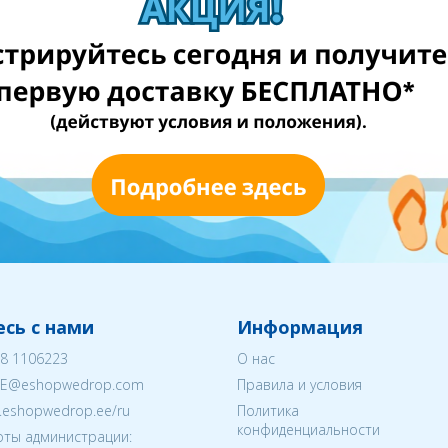
сь с нами
Информация
8 1106223
О нас
EE@eshopwedrop.com
Правила и условия
w.eshopwedrop.ee/ru
Политика
конфиденциальности
ты администрации: