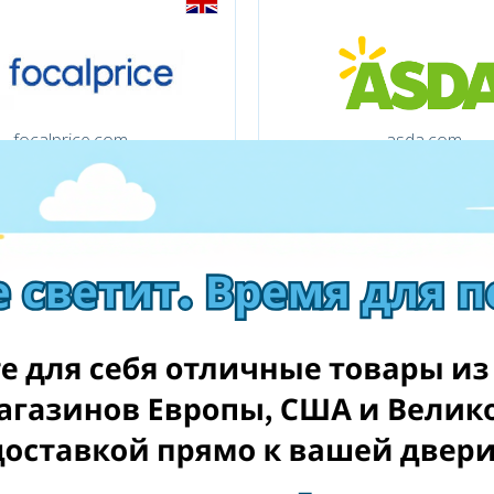
focalprice.com
asda.com
hiwayhifi.com
aolcookshop.co.u