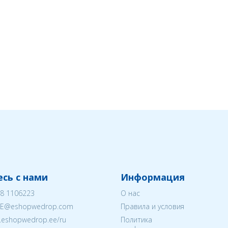
сь с нами
Информация
8 1106223
О нас
EE@eshopwedrop.com
Правила и условия
w.eshopwedrop.ee/ru
Политика