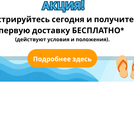
wowpieces.com
wickes.co.uk