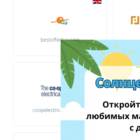
bestofferbuy.com
coopelectricalshop.co.uk