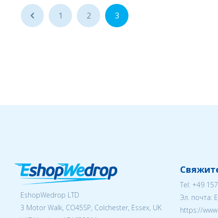
...
1
2
3
Свяжите
Tel:
+49 157
EshopWedrop LTD
Эл. почта:
3 Motor Walk, CO45SP, Colchester, Essex, UK
https://ww