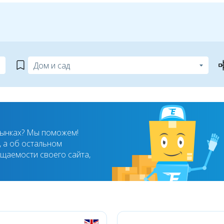
рынках? Мы поможем!
 а об остальном
ещаемости своего сайта,