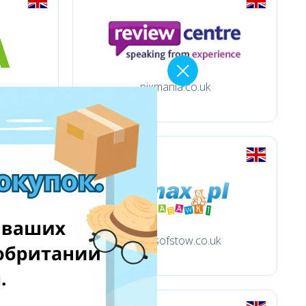
pixmania.co.uk
k
scottsofstow.co.uk