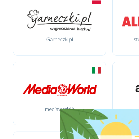
Garneczki.pl
st
mediaworld.it