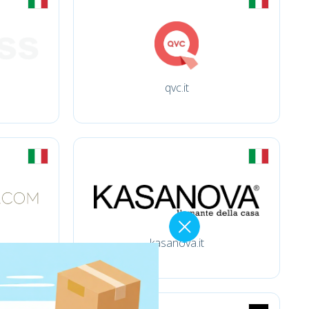
qvc.it
kasanova.it