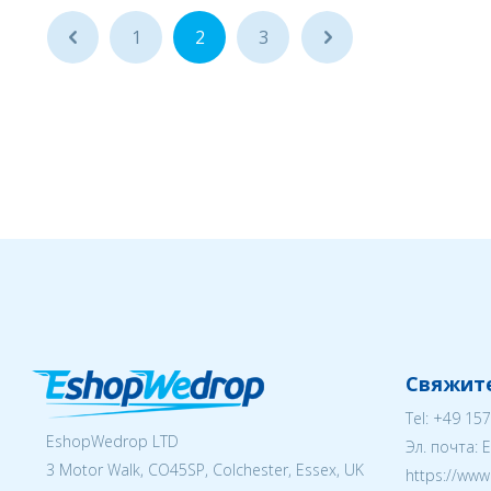
...
1
2
3
...
Свяжите
Tel:
+49 157
EshopWedrop LTD
Эл. почта:
3 Motor Walk, CO45SP, Colchester, Essex, UK
https://ww