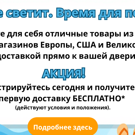
hornbach.de
casando.de
weltbild.de
tchibo.de