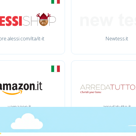
ore.alessi.com/ita/it-it
Newtess.it
vamazon.it
arredatutto.it