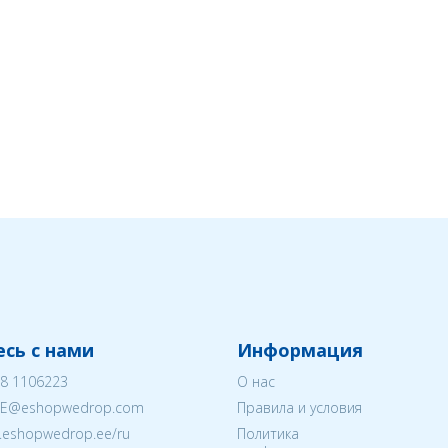
сь с нами
Информация
8 1106223
О нас
EE@eshopwedrop.com
Правила и условия
w.eshopwedrop.ee/ru
Политика