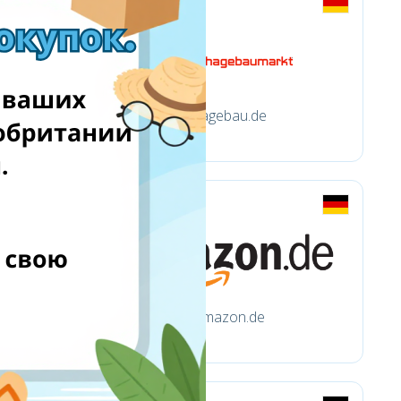
hagebau.de
amazon.de