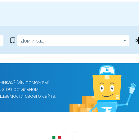
рынках? Мы поможем!
 а об остальном
ещаемости своего сайта,