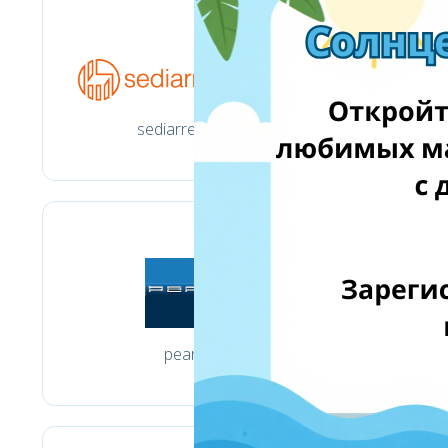
sediarreda.com
pearl.de