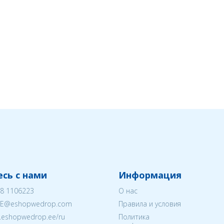
сь с нами
Информация
8 1106223
О нас
EE@eshopwedrop.com
Правила и условия
w.eshopwedrop.ee/ru
Политика