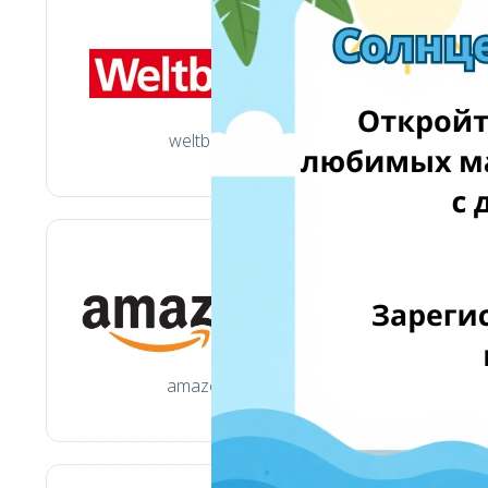
weltbild.de
amazon.de