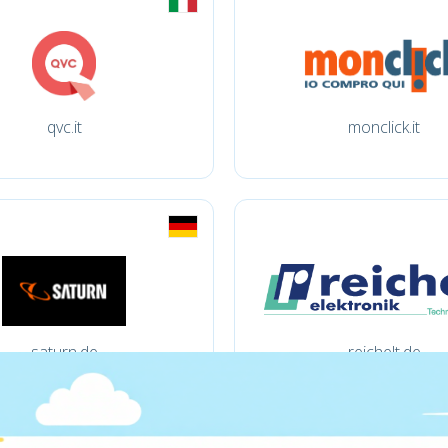
qvc.it
monclick.it
saturn.de
reichelt.de