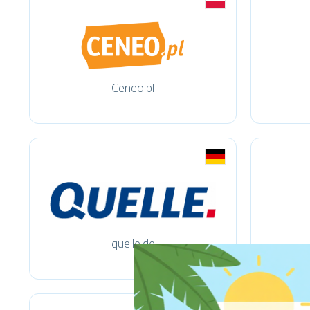
Ceneo.pl
quelle.de