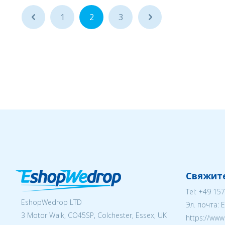
...
1
2
3
...
Свяжите
Tel:
+49 157
EshopWedrop LTD
Эл. почта:
3 Motor Walk, CO45SP, Colchester, Essex, UK
https://ww