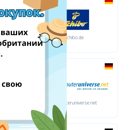
tchibo.de
computeruniverse.net