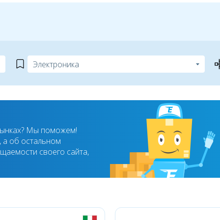
рынках? Мы поможем!
 а об остальном
ещаемости своего сайта,