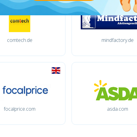
comtech.de
mindfactory.de
focalprice.com
asda.com