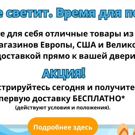
redcoon.de
conrad.de
thomann.de
notebook.de