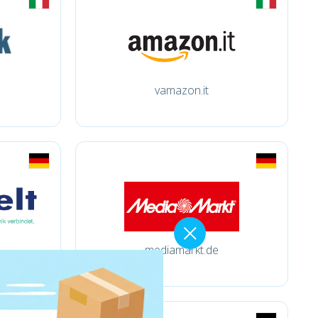
vamazon.it
mediamarkt.de