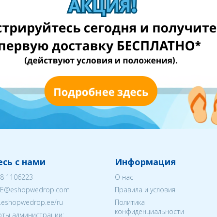
сь с нами
Информация
8 1106223
О нас
EE@eshopwedrop.com
Правила и условия
w.eshopwedrop.ee/ru
Политика
конфиденциальности
ты администрации: