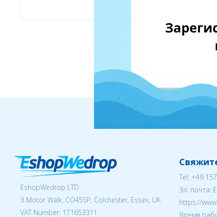
Свяжите
Tel:
+49 157
EshopWedrop LTD
Эл. почта:
3 Motor Walk, CO45SP, Colchester, Essex, UK
https://ww
VAT Number: 171653311
Время рабо