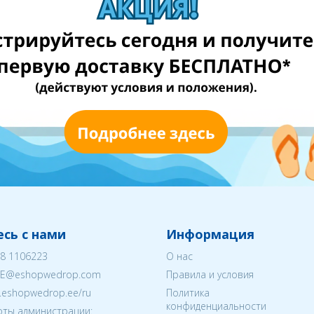
сь с нами
Информация
8 1106223
О нас
EE@eshopwedrop.com
Правила и условия
w.eshopwedrop.ee/ru
Политика
конфиденциальности
ты администрации: