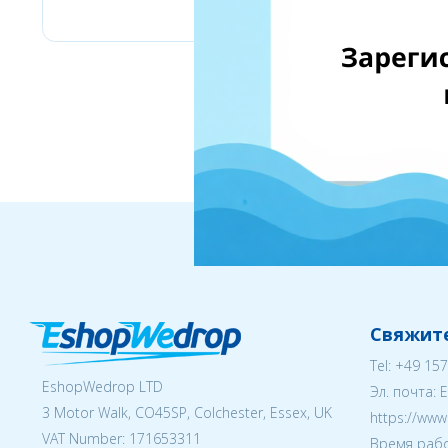
Свяжите
Tel:
+49 157
EshopWedrop LTD
Эл. почта:
3 Motor Walk, CO45SP, Colchester, Essex, UK
https://ww
VAT Number: 171653311
Время рабо