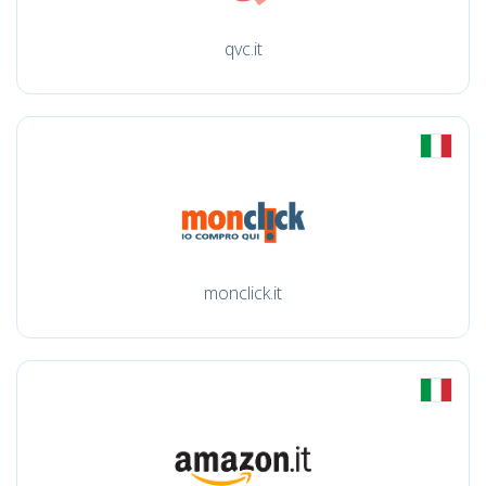
qvc.it
monclick.it