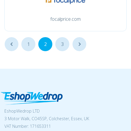
focalprice.com
...
1
2
3
...
EshopWedrop LTD
3 Motor Walk, CO45SP, Colchester, Essex, UK
VAT Number: 171653311