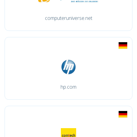
computeruniverse.net
hp.com