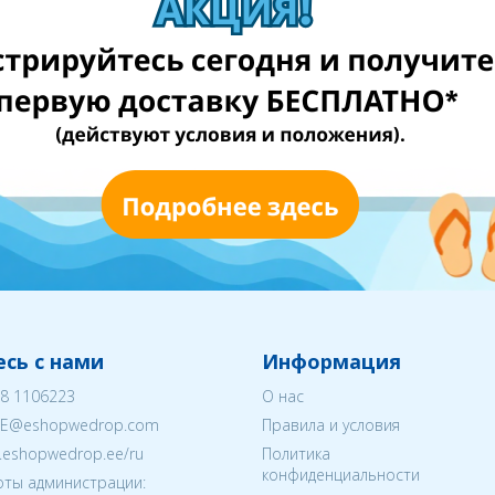
сь с нами
Информация
8 1106223
О нас
EE@eshopwedrop.com
Правила и условия
w.eshopwedrop.ee/ru
Политика
конфиденциальности
ты администрации: