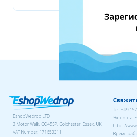
Свяжите
Tel:
+49 157
EshopWedrop LTD
Эл. почта:
3 Motor Walk, CO45SP, Colchester, Essex, UK
https://ww
VAT Number: 171653311
Время рабо