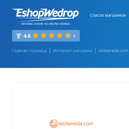
Список магазинов
4.6
Главная страница
Интернет-магазины
sediarreda.com