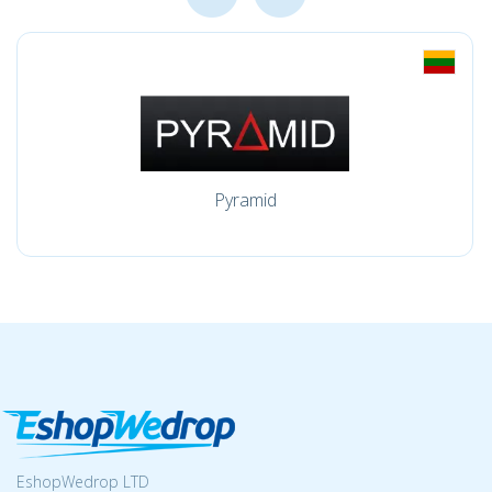
Pyramid
EshopWedrop LTD